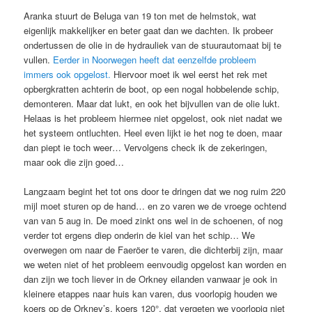
Aranka stuurt de Beluga van 19 ton met de helmstok, wat
eigenlijk makkelijker en beter gaat dan we dachten. Ik probeer
ondertussen de olie in de hydrauliek van de stuurautomaat bij te
vullen.
Eerder in Noorwegen heeft dat eenzelfde probleem
immers ook opgelost.
Hiervoor moet ik wel eerst het rek met
opbergkratten achterin de boot, op een nogal hobbelende schip,
demonteren. Maar dat lukt, en ook het bijvullen van de olie lukt.
Helaas is het probleem hiermee niet opgelost, ook niet nadat we
het systeem ontluchten. Heel even lijkt ie het nog te doen, maar
dan piept ie toch weer… Vervolgens check ik de zekeringen,
maar ook die zijn goed…
Langzaam begint het tot ons door te dringen dat we nog ruim 220
mijl moet sturen op de hand… en zo varen we de vroege ochtend
van van 5 aug in. De moed zinkt ons wel in de schoenen, of nog
verder tot ergens diep onderin de kiel van het schip… We
overwegen om naar de Faeröer te varen, die dichterbij zijn, maar
we weten niet of het probleem eenvoudig opgelost kan worden en
dan zijn we toch liever in de Orkney eilanden vanwaar je ook in
kleinere etappes naar huis kan varen, dus voorlopig houden we
koers op de Orkney’s, koers 120°, dat vergeten we voorlopig niet