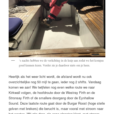
‘s nachts hebben we de verlichting in de kuip aan zodat we het kompas
goed kunnen lezen. Verder zie je daardoor niets om je heen.
Heerlijk als het weer licht wordt, de afstand wordt nu ook
overzichtelijke nog 50 mijl te gaan, ieder nog 2 shifts. Vandaag
komen we aan! We twijfelen nog even welke route we naar
Kirkwall volgen, de hoofdroute door de Westray Firth en de
Stronsay Firth of de smallere doorgang door de Eynhallow
Sound. Deze laatste route gaat door de Burgar Roost (hoge steile
golven met brekers) die berucht is, maar vooral met stroom naar
het westen. Wij zijn daar -als onze planning klopt- met stroom