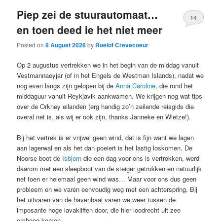
Piep zei de stuurautomaat…
14
en toen deed ie het niet meer
Posted on
8 August 2026
by
Roelof Crevecoeur
Op 2 augustus vertrekken we in het begin van de middag vanuit
Vestmannaeyjar (of in het Engels de Westman Islands), nadat we
nog even langs zijn gelopen bij de
Anna Caroline
, die rond het
middaguur vanuit Reykjavik aankwamen. We krijgen nog wat tips
over de Orkney eilanden (erg handig zo’n zeilende reisgids die
overal net is, als wij er ook zijn, thanks Janneke en Wietze!).
Bij het vertrek is er vrijwel geen wind, dat is fijn want we lagen
aan lagerwal en als het dan poeiert is het lastig loskomen. De
Noorse boot de
Isbjorn
die een dag voor ons is vertrokken, werd
daarom met een sleepboot van de steiger getrokken en natuurlijk
net toen er helemaal geen wind was… Maar voor ons dus geen
probleem en we varen eenvoudig weg met een achterspring. Bij
het uitvaren van de havenbaai varen we weer tussen de
imposante hoge lavakliffen door, die hier loodrecht uit zee
omhoog komen.