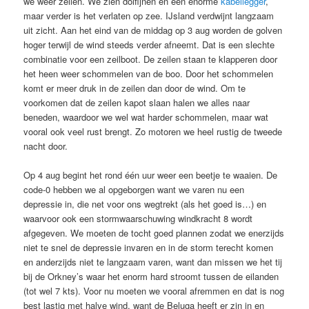
we weer zeilen. We zien dolfijnen en een enorme
kabellegger
,
maar verder is het verlaten op zee. IJsland verdwijnt langzaam
uit zicht. Aan het eind van de middag op 3 aug worden de golven
hoger terwijl de wind steeds verder afneemt. Dat is een slechte
combinatie voor een zeilboot. De zeilen staan te klapperen door
het heen weer schommelen van de boo. Door het schommelen
komt er meer druk in de zeilen dan door de wind. Om te
voorkomen dat de zeilen kapot slaan halen we alles naar
beneden, waardoor we wel wat harder schommelen, maar wat
vooral ook veel rust brengt. Zo motoren we heel rustig de tweede
nacht door.
Op 4 aug begint het rond één uur weer een beetje te waaien. De
code-0 hebben we al opgeborgen want we varen nu een
depressie in, die net voor ons wegtrekt (als het goed is…) en
waarvoor ook een stormwaarschuwing windkracht 8 wordt
afgegeven. We moeten de tocht goed plannen zodat we enerzijds
niet te snel de depressie invaren en in de storm terecht komen
en anderzijds niet te langzaam varen, want dan missen we het tij
bij de Orkney’s waar het enorm hard stroomt tussen de eilanden
(tot wel 7 kts). Voor nu moeten we vooral afremmen en dat is nog
best lastig met halve wind, want de Beluga heeft er zin in en