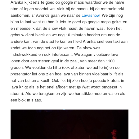
Aranka kijkt iets te goed op google maps waardoor we de halve
stad af lopen voordat we -vlak bij de haven- bij de rommelmarkt
aankomen. s’ Avonds gaan we naar de
Lavashow
. We zijn nog
bijna te laat want nu had ik iets te goed op google maps gekeken
en meende ik dat de show vlak naast de haven was. Toen het
gebouw dicht bleek en we nog 10 minuten hadden om aan de
andere kant van de stad te komen hield Aranka snel een taxi aan
zodat we toch nog net op tijd waren. De show was
indrukwekkend en ook interessant. We zagen vloeibare lava
lopen door een stenen geul in de zaal, van meer dan 1100
graden. We voelden de hitte (ook al zaten we achterin) en de
presentator liet ons zien hoe lava van binnen vloeibaar blijft als
het van buiten afkoelt. Ook liet hij zien hoe je pseudo kraters in
lava krijgt als je het snel afkoelt met ijs (wat wordt omgezet in
stoom). Als we terugkomen zijn we hartstikke moe en vallen als
een blok in slaap.