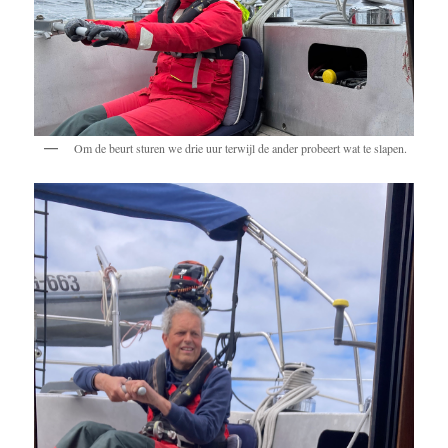
Om de beurt sturen we drie uur terwijl de ander probeert wat te slapen.