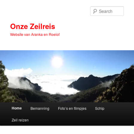
Skip
Skip
to
to
Sear
primary
secondary
content
content
Onze Zeilreis
Website van Aranka en Roelof
Main
Home
Bemanning
Foto’s en filmpjes
Schip
menu
Zeil reizen