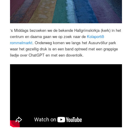
‘s Middags bezoeken we de bekende Hallgrímskirkja (kerk) in het
centrum en daarna gaan we op zoek naar de
Kolaportið
rommelmarkt
. Onderweg komen we langs het Ausurvöllur park
waar het gezellig druk is en een band optreed met een grappige
liedje over ChatGPT en met een doventolk.