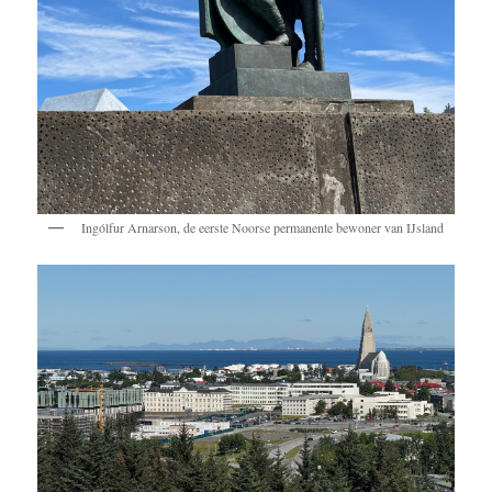
Ingólfur Arnarson, de eerste Noorse permanente bewoner van IJsland