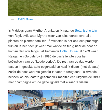
Höfði House
‘s Middags gaan Myrthe, Aranka en ik naar de
Botanische tuin
van Reykjavík waar Myrthe weer van alles vertelt over alle
planten en planten families. Bovendien is het ook een prachtige
tuin en is het heerlijk weer. We wandelen terug naar de boot en
komen dan ook langs het beroemde
Höfði House
uit 1909 waar
Reagan en Gorbatsjov in 1986 de basis lengte voor het
beëindigen van de “koude oorlog”. De rest van de dag worden
tassen in gepakt, auto opgehaald en haal ik diesel (met de auto)
zodat de boot weer volgetankt is voor te terugtocht. ’s Avonds
hebben we als laatste gezamenlijk maaltijd een uitgebreide BBQ
met champagne om de gezelligheid met elkaar te vieren.