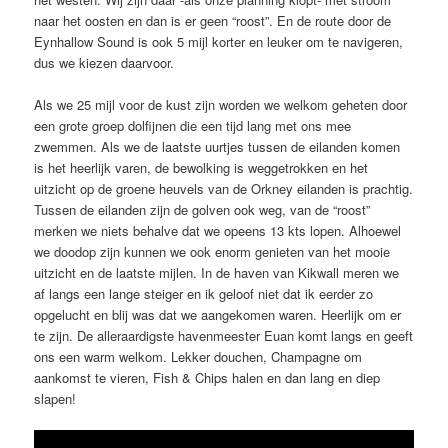
naar het oosten en dan is er geen “roost”. En de route door de
Eynhallow Sound is ook 5 mijl korter en leuker om te navigeren,
dus we kiezen daarvoor.
Als we 25 mijl voor de kust zijn worden we welkom geheten door
een grote groep dolfijnen die een tijd lang met ons mee
zwemmen. Als we de laatste uurtjes tussen de eilanden komen
is het heerlijk varen, de bewolking is weggetrokken en het
uitzicht op de groene heuvels van de Orkney eilanden is prachtig.
Tussen de eilanden zijn de golven ook weg, van de “roost”
merken we niets behalve dat we opeens 13 kts lopen. Alhoewel
we doodop zijn kunnen we ook enorm genieten van het mooie
uitzicht en de laatste mijlen. In de haven van Kikwall meren we
af langs een lange steiger en ik geloof niet dat ik eerder zo
opgelucht en blij was dat we aangekomen waren. Heerlijk om er
te zijn. De alleraardigste havenmeester Euan komt langs en geeft
ons een warm welkom. Lekker douchen, Champagne om
aankomst te vieren, Fish & Chips halen en dan lang en diep
slapen!