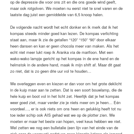
op de depressie die voor ons zit en die ons goede wind geeft,
maar ook rotgolven. We moeten nu eerst niet te snel varen en de
laatste dag juist een gemiddelde van 6,5 knoop halen.
De volgende nacht wordt het echt donker en ik merk dat ik het
kompas steeds minder goed kan lezen. De kompas verlichting
staat aan, maar ik zie de getallen “120” “150” “90” door elkaar
heen dansen en kan er geen chocola meer van maken. Als het
echt niet meer lukt roep ik Aranka via de marifoon. Met een
wako-wako lampje gericht op het kompas in de ene hand en de
helmstok in de andere hand, maak ik mijn shift af. Maar dit gaat
zo niet, dat is zo geen drie uur vol te houden…
We overleggen even en kiezen er dan voor om het grote deklicht
in de kuip maar aan te zetten. Dat is een soort bouwlamp, die de
hele kuip en boot vol in het licht zet. Heerlijk dat je het kompas
weer goed ziet, maar verder zie je niets meer om je heen… Eén
voordeel…, er is ook niets om ons heen en gelukkig heeft tot nu
toe ieder schip ook AIS gehad wat we op de plotter zien. We
moeten er maar het beste van hopen, veel keus hebben we niet.
Wel zetten we nog een bulletalie (een lijn van het einde van de
giek naar de voorpunt) zodat we geen klapgijp krijgen als iemand