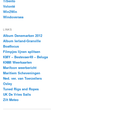
TiSento
Volonté
Win2Win
Windoversea
LINKS
Album Denemarken 2012
Album Ierland-Granville
Boatfocus
Filmpjes lijnen splitsen
KMY – Bestevaer49 – Beluga
KNMI Weerkaarten
Marifoon weerbericht
Maritiem Scheveningen
Ned. ver. van Toerzeilers
Oxley
Tuned Rigs and Ropes
UK De Vries Sails
Zilt Meteo