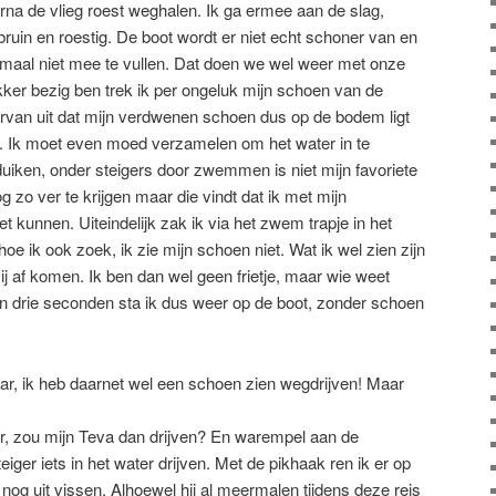
rna de vlieg roest weghalen. Ik ga ermee aan de slag,
bruin en roestig. De boot wordt er niet echt schoner van en
lemaal niet mee te vullen. Dat doen we wel weer met onze
ekker bezig ben trek ik per ongeluk mijn schoen van de
 ervan uit dat mijn verdwenen schoen dus op de bodem ligt
r. Ik moet even moed verzamelen om het water in te
 duiken, onder steigers door zwemmen is niet mijn favoriete
g zo ver te krijgen maar die vindt dat ik met mijn
et kunnen. Uiteindelijk zak ik via het zwem trapje in het
hoe ik ook zoek, ik zie mijn schoen niet. Wat ik wel zien zijn
j af komen. Ik ben dan wel geen frietje, maar wie weet
en drie seconden sta ik dus weer op de boot, zonder schoen
r, ik heb daarnet wel een schoen zien wegdrijven! Maar
ar, zou mijn Teva dan drijven? En warempel aan de
teiger iets in het water drijven. Met de pikhaak ren ik er op
 nog uit vissen. Alhoewel hij al meermalen tijdens deze reis