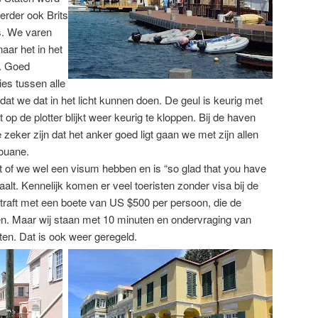
erder ook Brits
ks. We varen
naar het in het
d. Goed
es tussen alle
g dat we dat in het licht kunnen doen. De geul is keurig met
p de plotter blijkt weer keurig te kloppen. Bij de haven
 zeker zijn dat het anker goed ligt gaan we met zijn allen
douane.
 of we wel een visum hebben en is “so glad that you have
aalt. Kennelijk komen er veel toeristen zonder visa bij de
traft met een boete van US $500 per persoon, die de
. Maar wij staan met 10 minuten en ondervraging van
en. Dat is ook weer geregeld.