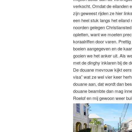
verkocht. Omdat de eilanden e
zijn geweest rijden ze hier lin
een heel stuk langs het eiland 
noorden gelegen Christianste
opletten, want we moeten preci
koraalriffen door varen. Pretti
boeien aangegeven en de kaart o
gooien we het anker uit. Als we
met de dinghy inklaren bij de 
De douane mevrouw kijkt eerst
visa” wat ze wel vier keer herh
douane aan, dat wordt dan bes
douane beambte dan mag innen
Roelof en mij gewoon weer buit