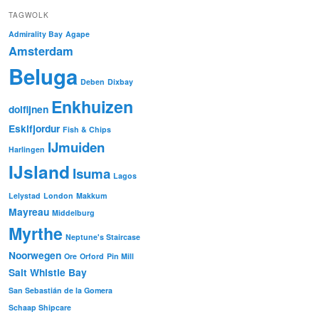
TAGWOLK
Admirality Bay
Agape
Amsterdam
Beluga
Deben
Dixbay
Enkhuizen
dolfijnen
Eskifjordur
Fish & Chips
IJmuiden
Harlingen
IJsland
Isuma
Lagos
Lelystad
London
Makkum
Mayreau
Middelburg
Myrthe
Neptune's Staircase
Noorwegen
Ore
Orford
Pin Mill
Salt Whistle Bay
San Sebastián de la Gomera
Schaap Shipcare