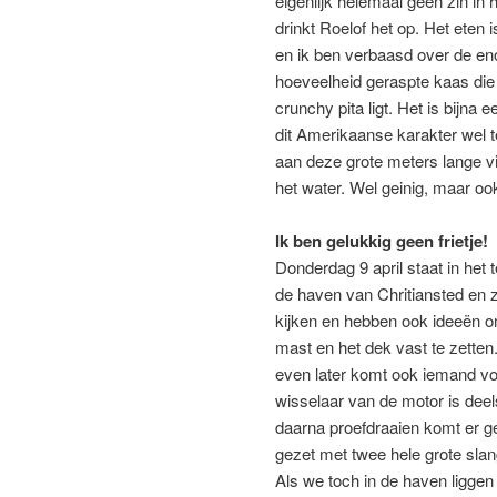
eigenlijk helemaal geen zin in 
drinkt Roelof het op. Het eten 
en ik ben verbaasd over de e
hoeveelheid geraspte kaas die
crunchy pita ligt. Het is bijn
dit Amerikaanse karakter wel te
aan deze grote meters lange vi
het water. Wel geinig, maar ook
Ik ben gelukkig geen frietje!
Donderdag 9 april staat in het 
de haven van Chritiansted en 
kijken en hebben ook ideeën o
mast en het dek vast te zetten
even later komt ook iemand voo
wisselaar van de motor is dee
daarna proefdraaien komt er ge
gezet met twee hele grote sl
Als we toch in de haven liggen 