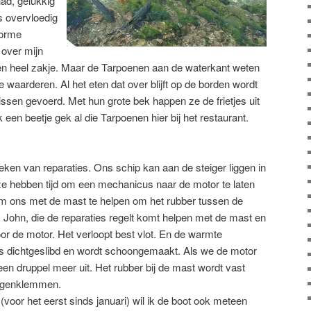
had, gelukkig
is overvloedig
norme
 over mijn
a een heel zakje. Maar de Tarpoenen aan de waterkant weten
 waarderen. Al het eten dat over blijft op de borden wordt
ssen gevoerd. Met hun grote bek happen ze de frietjes uit
 een beetje gek al die Tarpoenen hier bij het restaurant.
teken van reparaties. Ons schip kan aan de steiger liggen in
ze hebben tijd om een mechanicus naar de motor te laten
m ons met de mast te helpen om het rubber tussen de
. John, die de reparaties regelt komt helpen met de mast en
r de motor. Het verloopt best vlot. En de warmte
ls dichtgeslibd en wordt schoongemaakt. Als we de motor
en druppel meer uit. Het rubber bij de mast wordt vast
angenklemmen.
(voor het eerst sinds januari) wil ik de boot ook meteen