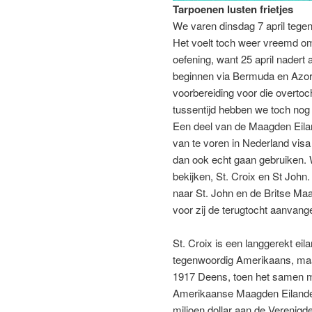
Tarpoenen lusten frietjes
We varen dinsdag 7 april tege
Het voelt toch weer vreemd om
oefening, want 25 april nadert
beginnen via Bermuda en Azore
voorbereiding voor die overtoc
tussentijd hebben we toch nog
Een deel van de Maagden Eila
van te voren in Nederland visa
dan ook echt gaan gebruiken.
bekijken, St. Croix en St John.
naar St. John en de Britse Ma
voor zij de terugtocht aanvang
St. Croix is een langgerekt eila
tegenwoordig Amerikaans, maa
1917 Deens, toen het samen 
Amerikaanse Maagden Eilande
miljoen dollar aan de Verenigd