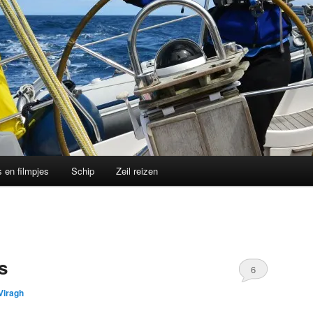
s en filmpjes
Schip
Zeil reizen
s
6
Viragh