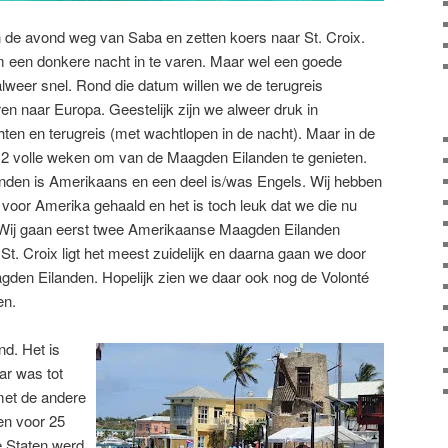
n de avond weg van Saba en zetten koers naar St. Croix.
 een donkere nacht in te varen. Maar wel een goede
 alweer snel. Rond die datum willen we de terugreis
n naar Europa. Geestelijk zijn we alweer druk in
hten en terugreis (met wachtlopen in de nacht). Maar in de
 2 volle weken om van de Maagden Eilanden te genieten.
nden is Amerikaans en een deel is/was Engels. Wij hebben
 voor Amerika gehaald en het is toch leuk dat we die nu
 Wij gaan eerst twee Amerikaanse Maagden Eilanden
 St. Croix ligt het meest zuidelijk en daarna gaan we door
agden Eilanden. Hopelijk zien we daar ook nog de Volonté
en.
nd. Het is
r was tot
met de andere
n voor 25
e Staten werd