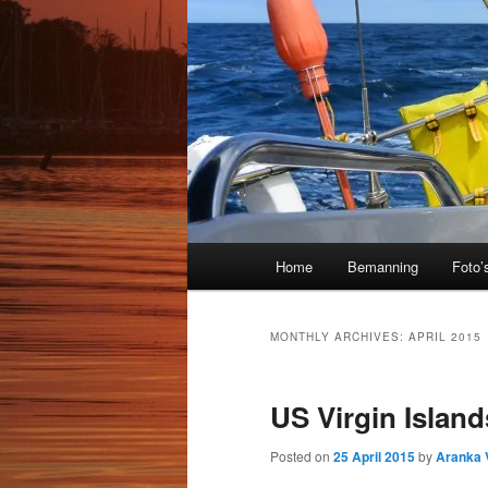
Main
Home
Bemanning
Foto’
menu
MONTHLY ARCHIVES:
APRIL 2015
US Virgin Island
Posted on
25 April 2015
by
Aranka 