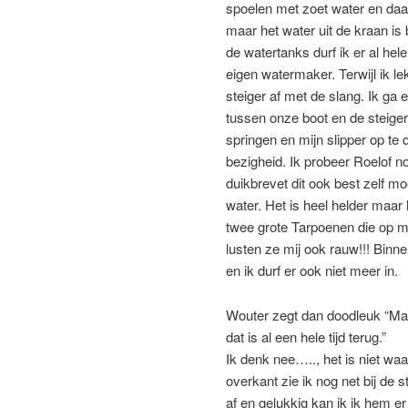
spoelen met zoet water en daa
maar het water uit de kraan is 
de watertanks durf ik er al he
eigen watermaker. Terwijl ik l
steiger af met de slang. Ik ga
tussen onze boot en de steige
springen en mijn slipper op te
bezigheid. Ik probeer Roelof no
duikbrevet dit ook best zelf mo
water. Het is heel helder maar 
twee grote Tarpoenen die op mi
lusten ze mij ook rauw!!! Binn
en ik durf er ook niet meer in.
Wouter zegt dan doodleuk “Maa
dat is al een hele tijd terug.”
Ik denk nee….., het is niet wa
overkant zie ik nog net bij de s
af en gelukkig kan ik ik hem er