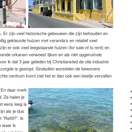
s. Er zijn veel historische gebouwen die zijn behouden en
llig gekleurde huizen met veranda’s en relatief veel
jn er ook veel leegstaande huizen (for sale of to rent) en
mende orkanen verwoest lijken en als niet opgeruimde
oor ik dat 3 jaar geleden bij Christiansted de olie industrie
 zorgde is gestopt. Sindsdien worstelen de bewoners
 echte centrum komt ziet het er dan ook een beetje vervallen
. En daar merk
. Ze halen je
et eens leeg is
ijn als je dus
“Refill?”. Ik
e waar ik