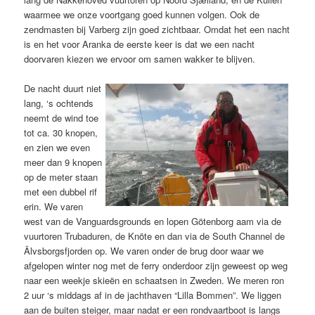
waarmee we onze voortgang goed kunnen volgen. Ook de
zendmasten bij Varberg zijn goed zichtbaar. Omdat het een nacht
is en het voor Aranka de eerste keer is dat we een nacht
doorvaren kiezen we ervoor om samen wakker te blijven.
De nacht duurt niet
lang, ‘s ochtends
neemt de wind toe
tot ca. 30 knopen,
en zien we even
meer dan 9 knopen
op de meter staan
met een dubbel rif
erin. We varen
west van de Vanguardsgrounds en lopen Götenborg aam via de
vuurtoren Trubaduren, de Knöte en dan via de South Channel de
Älvsborgsfjorden op. We varen onder de brug door waar we
afgelopen winter nog met de ferry onderdoor zijn geweest op weg
naar een weekje skieën en schaatsen in Zweden. We meren ron
2 uur ‘s middags af in de jachthaven “Lilla Bommen”. We liggen
aan de buiten steiger, maar nadat er een rondvaartboot is langs