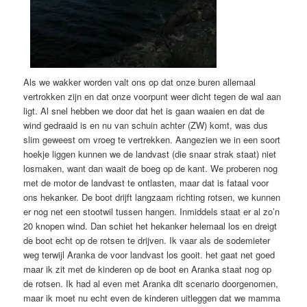
Als we wakker worden valt ons op dat onze buren allemaal
vertrokken zijn en dat onze voorpunt weer dicht tegen de wal aan
ligt. Al snel hebben we door dat het is gaan waaien en dat de
wind gedraaid is en nu van schuin achter (ZW) komt, was dus
slim geweest om vroeg te vertrekken. Aangezien we in een soort
hoekje liggen kunnen we de landvast (die snaar strak staat) niet
losmaken, want dan waait de boeg op de kant. We proberen nog
met de motor de landvast te ontlasten, maar dat is fataal voor
ons hekanker. De boot drijft langzaam richting rotsen, we kunnen
er nog net een stootwil tussen hangen. Inmiddels staat er al zo’n
20 knopen wind. Dan schiet het hekanker helemaal los en dreigt
de boot echt op de rotsen te drijven. Ik vaar als de sodemieter
weg terwijl Aranka de voor landvast los gooit. het gaat net goed
maar ik zit met de kinderen op de boot en Aranka staat nog op
de rotsen. Ik had al even met Aranka dit scenario doorgenomen,
maar ik moet nu echt even de kinderen uitleggen dat we mamma