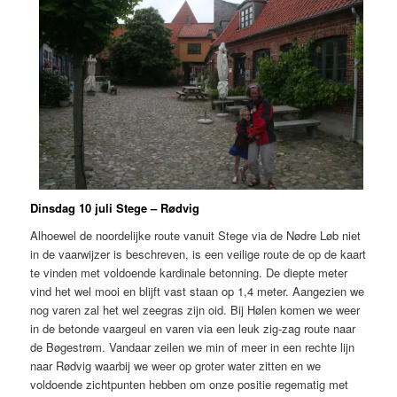
Dinsdag 10 juli Stege – Rødvig
Alhoewel de noordelijke route vanuit Stege via de Nødre Løb niet
in de vaarwijzer is beschreven, is een veilige route de op de kaart
te vinden met voldoende kardinale betonning. De diepte meter
vind het wel mooi en blijft vast staan op 1,4 meter. Aangezien we
nog varen zal het wel zeegras zijn oid. Bij Hølen komen we weer
in de betonde vaargeul en varen via een leuk zig-zag route naar
de Bøgestrøm. Vandaar zeilen we min of meer in een rechte lijn
naar Rødvig waarbij we weer op groter water zitten en we
voldoende zichtpunten hebben om onze positie regematig met