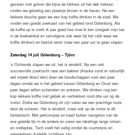
gevaren met golven die bijna de kikkers uit het dek trekken
vinden we gelukkig een plaatsje binnen in de haven. Na een
lekkere douche gaan we een kop koffie drinken in de stad. We
vinden een goede zeekaart van het gebied rond Götenborg. Als
de koffie op is merk ik pas goed hoe moe ik ben (vergeet mijn tas
in de boekwinkel en vervolgens ook weer bij het café waar we
koffie drinken) en besluit eerst maar een paar uur te gaan slapen.
Zaterdag 14 juli Götenborg – Tjörn
‘s Ochtends slapen we uit, het is windstil. Na een niet
succesvolle zoektocht naar een bakker (Aranka vond er natuurlijk
wel vrijwel direct één) doen we boodschappen voor een paar
dagen omdat we in het gebied tussen Götenborg en Orust een
paar dagen willen scharrelen en ankeren. We drinken nog een
kop lekkere koffie met gebak en vertrekken rond drie uur op de
motor. Zodra we Götenborg uit zijn varen we een prachtige route
door de scheren. Het is windstil, maar ook op de motor is dit
fantastisch. Met peilcompas en kaart buiten navigeren van de
ene geleide lijn in de andere en varen we rakelings langs rotsen
en ondieptes. Toch voelt het veilig omdat de vuurtorens en
geleidelijnen duidelijk zichtbaar zijn.