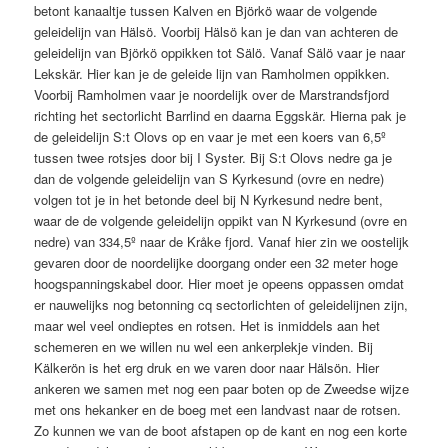
betont kanaaltje tussen Kalven en Björkö waar de volgende
geleidelijn van Hälsö. Voorbij Hälsö kan je dan van achteren de
geleidelijn van Björkö oppikken tot Sälö. Vanaf Sälö vaar je naar
Lekskär. Hier kan je de geleide lijn van Ramholmen oppikken.
Voorbij Ramholmen vaar je noordelijk over de Marstrandsfjord
richting het sectorlicht Barrlind en daarna Eggskär. Hierna pak je
de geleidelijn S:t Olovs op en vaar je met een koers van 6,5º
tussen twee rotsjes door bij I Syster. Bij S:t Olovs nedre ga je
dan de volgende geleidelijn van S Kyrkesund (ovre en nedre)
volgen tot je in het betonde deel bij N Kyrkesund nedre bent,
waar de de volgende geleidelijn oppikt van N Kyrkesund (ovre en
nedre) van 334,5º naar de Kråke fjord. Vanaf hier zin we oostelijk
gevaren door de noordelijke doorgang onder een 32 meter hoge
hoogspanningskabel door. Hier moet je opeens oppassen omdat
er nauwelijks nog betonning cq sectorlichten of geleidelijnen zijn,
maar wel veel ondieptes en rotsen. Het is inmiddels aan het
schemeren en we willen nu wel een ankerplekje vinden. Bij
Kälkerön is het erg druk en we varen door naar Hälsön. Hier
ankeren we samen met nog een paar boten op de Zweedse wijze
met ons hekanker en de boeg met een landvast naar de rotsen.
Zo kunnen we van de boot afstapen op de kant en nog een korte