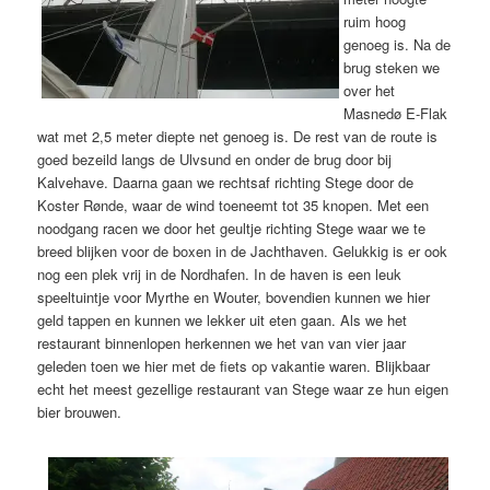
ruim hoog
genoeg is. Na de
brug steken we
over het
Masnedø E-Flak
wat met 2,5 meter diepte net genoeg is. De rest van de route is
goed bezeild langs de Ulvsund en onder de brug door bij
Kalvehave. Daarna gaan we rechtsaf richting Stege door de
Koster Rønde, waar de wind toeneemt tot 35 knopen. Met een
noodgang racen we door het geultje richting Stege waar we te
breed blijken voor de boxen in de Jachthaven. Gelukkig is er ook
nog een plek vrij in de Nordhafen. In de haven is een leuk
speeltuintje voor Myrthe en Wouter, bovendien kunnen we hier
geld tappen en kunnen we lekker uit eten gaan. Als we het
restaurant binnenlopen herkennen we het van van vier jaar
geleden toen we hier met de fiets op vakantie waren. Blijkbaar
echt het meest gezellige restaurant van Stege waar ze hun eigen
bier brouwen.