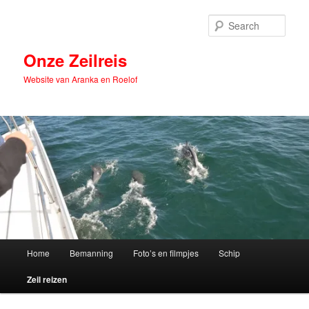
Skip
to
Sear
primary
content
Onze Zeilreis
Website van Aranka en Roelof
Main
Home
Bemanning
Foto’s en filmpjes
Schip
menu
Zeil reizen