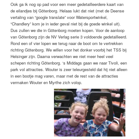
Ook ga ik nog op pad voor een meer gedetailleerdere kaart van
de eilandjes bij Götenborg. Helaas lukt dat niet (met de Deense
vertaling van “google translate” voor Watersportwinkel,
“Chandlery” kom je in ieder geval niet bij de goede winkel uit).
Dus zullen we die in Götenborg moeten kopen. Voor de aanloop
van Götenborg zijn de NV Verlag serie 3 voldoende gedetailleerd.
Rond een of vier lopen we terug naar de boot om te vertrekken
richting Götenborg. We willen voor het donker voorbij het TSS bij
Helsingør zijn. Daarna verwachten we niet meer heel veel
schepen richting Götenborg. ‘s Middags gaan we naar Tivoli, een
park vol attracties. Wouter is zeer teleurgesteld dat hij niet alleen
in een bootje mag varen, maar met de rest van de attracties
vermaken Wouter en Myrthe zich volop.