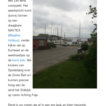
een ZW wind
voorspeld. Het
weerbericht komt
(soms) binnen
op een
draagbare
NAVTEX
(
Weather
Infobox
), verder
kijken we op
Kortweer en de
weerkaartjes op
de
knmi site
. We
kruisen van
Spodsbjerg over
de Grote Belt en
kunnen precies
hoog aan de
wind het Ståldyb
op varen richting Fejø.
Rond 4 uur meren we af in een erg leuk en klein haventje,