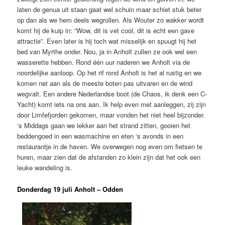
laten de genua uit staan gaat wel schuin maar schiet stuk beter
op dan als we hem deels wegrollen. Als Wouter zo wakker wordt
komt hij de kuip in: “Wow, dit is vet cool, dit is echt een gave
attractie”. Even later is hij toch wat misselijk en spuugt hij het
bed van Myrthe onder. Nou, ja in Anholt zullen ze ook wel een
wasserette hebben. Rond één uur naderen we Anholt via de
noordelijke aanloop. Op het rif rond Anholt is het al rustig en we
komen net aan als de meeste boten pas uitvaren en de wind
wegvalt. Een andere Nederlandse boot (de Chaos, ik denk een C-
Yacht) komt iets na ons aan. Ik help even met aanleggen, zij zijn
door Limfefjorden gekomen, maar vonden het niet heel bijzonder.
‘s Middags gaan we lekker aan het strand zitten, gooien het
beddengoed in een wasmachine en eten ‘s avonds in een
restaurantje in de haven. We overwegen nog even om fietsen te
huren, maar zien dat de afstanden zo klein zijn dat het ook een
leuke wandeling is.
Donderdag 19 juli Anholt – Odden