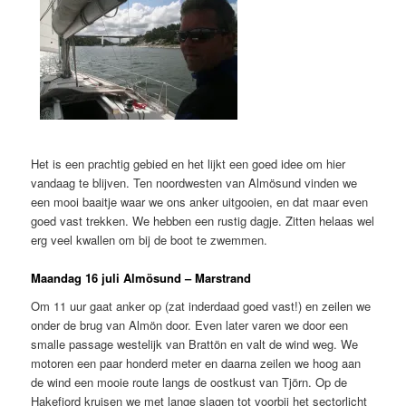
Het is een prachtig gebied en het lijkt een goed idee om hier
vandaag te blijven. Ten noordwesten van Almösund vinden we
een mooi baaitje waar we ons anker uitgooien, en dat maar even
goed vast trekken. We hebben een rustig dagje. Zitten helaas wel
erg veel kwallen om bij de boot te zwemmen.
Maandag 16 juli Almösund – Marstrand
Om 11 uur gaat anker op (zat inderdaad goed vast!) en zeilen we
onder de brug van Almön door. Even later varen we door een
smalle passage westelijk van Brattön en valt de wind weg. We
motoren een paar honderd meter en daarna zeilen we hoog aan
de wind een mooie route langs de oostkust van Tjörn. Op de
Hakefjord kruisen we met lange slagen tot voorbij het sectorlicht