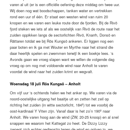
varen al uit (er is een officiële oefening deze middag om twee uur.
Wij doen nog wat boodschappen, tanken water en vertrekken
rond een uur of één. Er staat een westen wind van ruim 20
knopen en we varen een leuke route door de fjorden. Bij de Rivö
fjord steken we iets af als we oostelijk van Rivö de route naar het
zuiden oppikken langs de sectorlichten Rivö, Knarrh, Donsö en
Rättaren totdat we bij Rös Kungsö ankeren. Er liggen nog een
paar boten en ik ga met Wouter en Myrthe naar het strand die
daar heerlijk spelen en zwemmen terwijl ik een boekje lees. ‘s
Avonds gaan we vroeg slapen want we willen de volgende dag
vroeg op om nog met voldoende wind naar Anholt te varen
voordat de wind naar het zuiden krimt en wegvalt.
Woensdag 18 juli Rös Kungsö – Anholt
Om vijf uur ‘s ochtends halen we het anker op. We varen via de
noord-oostelijke uitgang het baaitje uit en zetten het zeil op
richting het zuiden (in witte sectorlicht, 184º) tot we voorbij de
oost-kardinaal Y Viten zijn. Vanaf daar is het zo’n 190º naar
Anholt. We varen hoog aan de wind (ZW, 20-25 knoop) en al snel
snappen we waarom het Kattegat zo heet. De Dizzy Lizzy
zwoegt zich echter gedienstig tegen de wind en golven in, we