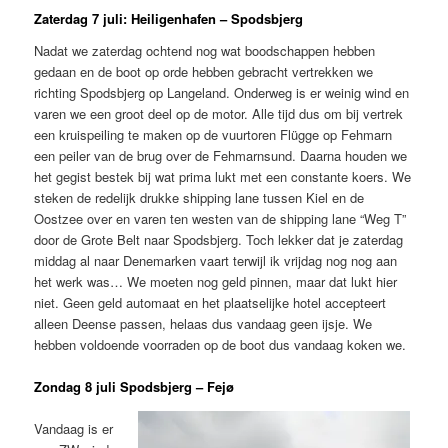
Zaterdag 7 juli: Heiligenhafen – Spodsbjerg
Nadat we zaterdag ochtend nog wat boodschappen hebben
gedaan en de boot op orde hebben gebracht vertrekken we
richting Spodsbjerg op Langeland. Onderweg is er weinig wind en
varen we een groot deel op de motor. Alle tijd dus om bij vertrek
een kruispeiling te maken op de vuurtoren Flügge op Fehmarn
een peiler van de brug over de Fehmarnsund. Daarna houden we
het gegist bestek bij wat prima lukt met een constante koers. We
steken de redelijk drukke shipping lane tussen Kiel en de
Oostzee over en varen ten westen van de shipping lane “Weg T”
door de Grote Belt naar Spodsbjerg. Toch lekker dat je zaterdag
middag al naar Denemarken vaart terwijl ik vrijdag nog nog aan
het werk was… We moeten nog geld pinnen, maar dat lukt hier
niet. Geen geld automaat en het plaatselijke hotel accepteert
alleen Deense passen, helaas dus vandaag geen ijsje. We
hebben voldoende voorraden op de boot dus vandaag koken we.
Zondag 8 juli Spodsbjerg – Fejø
Vandaag is er