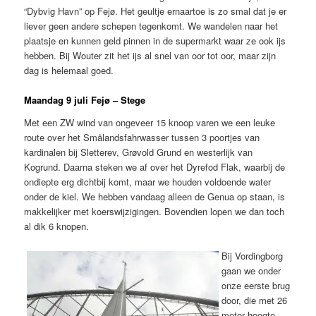
“Dybvig Havn” op Fejø. Het geultje ernaartoe is zo smal dat je er
liever geen andere schepen tegenkomt. We wandelen naar het
plaatsje en kunnen geld pinnen in de supermarkt waar ze ook ijs
hebben. Bij Wouter zit het ijs al snel van oor tot oor, maar zijn
dag is helemaal goed.
Maandag 9 juli Fejø – Stege
Met een ZW wind van ongeveer 15 knoop varen we een leuke
route over het Smålandsfahrwasser tussen 3 poortjes van
kardinalen bij Sletterev, Grøvold Grund en westerlijk van
Kogrund. Daarna steken we af over het Dyrefod Flak, waarbij de
ondiepte erg dichtbij komt, maar we houden voldoende water
onder de kiel. We hebben vandaag alleen de Genua op staan, is
makkelijker met koerswijzigingen. Bovendien lopen we dan toch
al dik 6 knopen.
Bij Vordingborg
gaan we onder
onze eerste brug
door, die met 26
meter hoogte