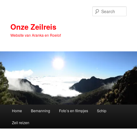
Skip
Skip
to
to
Sear
primary
secondary
content
content
Onze Zeilreis
Website van Aranka en Roelof
Main
Home
Bemanning
Foto’s en filmpjes
Schip
menu
Zeil reizen