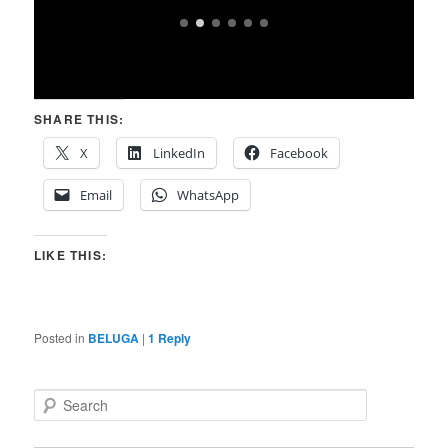
SHARE THIS:
X
LinkedIn
Facebook
Email
WhatsApp
LIKE THIS:
Posted in
BELUGA
|
1
Reply
S
e
a