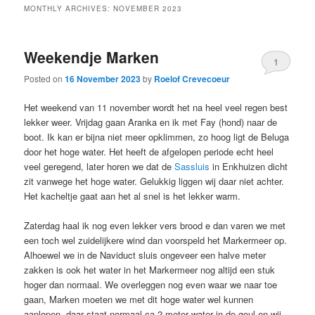
MONTHLY ARCHIVES:
NOVEMBER 2023
Weekendje Marken
1
Posted on
16 November 2023
by
Roelof Crevecoeur
Het weekend van 11 november wordt het na heel veel regen best
lekker weer. Vrijdag gaan Aranka en ik met Fay (hond) naar de
boot. Ik kan er bijna niet meer opklimmen, zo hoog ligt de Beluga
door het hoge water. Het heeft de afgelopen periode echt heel
veel geregend, later horen we dat de
Sassluis
in Enkhuizen dicht
zit vanwege het hoge water. Gelukkig liggen wij daar niet achter.
Het kacheltje gaat aan het al snel is het lekker warm.
Zaterdag haal ik nog even lekker vers brood e dan varen we met
een toch wel zuidelijkere wind dan voorspeld het Markermeer op.
Alhoewel we in de Naviduct sluis ongeveer een halve meter
zakken is ook het water in het Markermeer nog altijd een stuk
hoger dan normaal. We overleggen nog even waar we naar toe
gaan, Marken moeten we met dit hoge water wel kunnen
aanlopen, daar staat normaal ca 2 meter water in de geul en wij