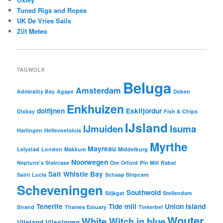
Tuned Rigs and Ropes
UK De Vries Sails
Zilt Meteo
TAGWOLK
Beluga
Amsterdam
Admirality Bay
Agape
Deben
Enkhuizen
dolfijnen
Eskifjordur
Dixbay
Fish & Chips
IJsland
IJmuiden
Isuma
Harlingen
Hellevoetsluis
Myrthe
Mayreau
Lelystad
London
Makkum
Middelburg
Noorwegen
Neptune's Staircase
Ore
Orford
Pin Mill
Rabat
Salt Whistle Bay
Saint Lucia
Schaap Shipcare
Scheveningen
Southwold
Slijkgat
Stellendam
Tenerife
Tide mill
Union Island
Strand
Thames Estuary
Tinkerbel
Wouter
White Witch in blue
Vlieland
Vlissingen