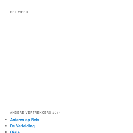
r
c
HET WEER
h
ANDERE VERTREKKERS 2014
Antares op Reis
De Verleiding
Ojala