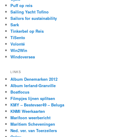
Puff op reis
Sailing Yacht Tofino
Sailors for sustainability
Sark
Tinkerbel op Reis
TiSento
Volonté
Win2Win
Windoversea
LINKS
Album Denemarken 2012
Album Ierland-Granville
Boatfocus
Filmpjes lijnen splitsen
KMY – Bestevaer49 – Beluga
KNMI Weerkaarten
Marifoon weerbericht
Maritiem Scheveningen
Ned. ver. van Toerzeilers
Oxley