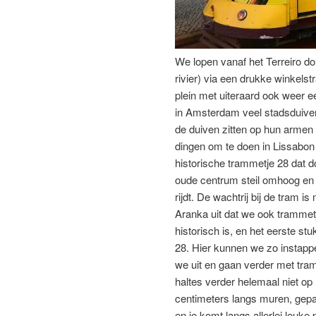
We lopen vanaf het Terreiro do
rivier) via een drukke winkels
plein met uiteraard ook weer e
in Amsterdam veel stadsduiven
de duiven zitten op hun armen
dingen om te doen in Lissabon 
historische trammetje 28 dat d
oude centrum steil omhoog en 
rijdt. De wachtrij bij de tram i
Aranka uit dat we ook trammet
historisch is, en het eerste stu
28. Hier kunnen we zo instapp
we uit en gaan verder met tram
haltes verder helemaal niet op
centimeters langs muren, gepar
en je komt langs allerlei leuk