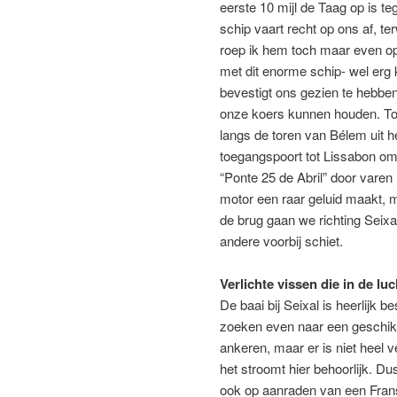
eerste 10 mijl de Taag op is t
schip vaart recht op ons af, ter
roep ik hem toch maar even op 
met dit enorme schip- wel erg k
bevestigt ons gezien te hebbe
onze koers kunnen houden. Toc
langs de toren van Bélem uit 
toegangspoort tot Lissabon om
“Ponte 25 de Abril” door varen
motor een raar geluid maakt, ma
de brug gaan we richting Seixa
andere voorbij schiet.
Verlichte vissen die in de l
De baai bij Seixal is heerlijk 
zoeken even naar een geschikt
ankeren, maar er is niet heel v
het stroomt hier behoorlijk. D
ook op aanraden van een Frans