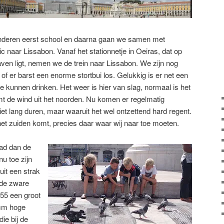
nderen eerst school en daarna gaan we samen met
 naar Lissabon. Vanaf het stationnetje in Oeiras, dat op
aven ligt, nemen we de trein naar Lissabon. We zijn nog
 of er barst een enorme stortbui los. Gelukkig is er net een
ie kunnen drinken. Het weer is hier van slag, normaal is het
 de wind uit het noorden. Nu komen er regelmatig
iet lang duren, maar waaruit het wel ontzettend hard regent.
 het zuiden komt, precies daar waar wij naar toe moeten.
tad dan de
u toe zijn
it een strak
 de zware
55 een groot
icm hoge
die bij de