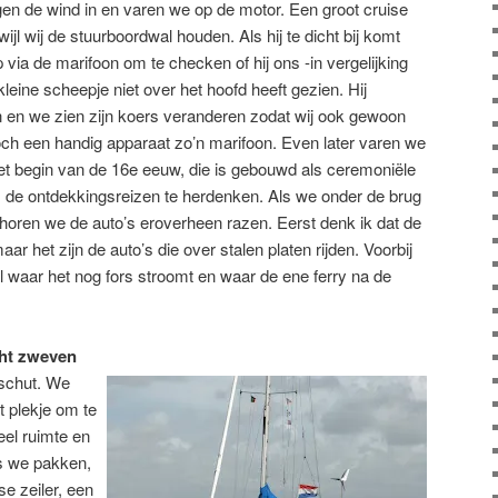
egen de wind in en varen we op de motor. Een groot cruise
wijl wij de stuurboordwal houden. Als hij te dicht bij komt
via de marifoon om te checken of hij ons -in vergelijking
leine scheepje niet over het hoofd heeft gezien. Hij
n en we zien zijn koers veranderen zodat wij ook gewoon
h een handig apparaat zo’n marifoon. Even later varen we
het begin van de 16e eeuw, die is gebouwd als ceremoniële
 de ontdekkingsreizen te herdenken. Als we onder de brug
 horen we de auto’s eroverheen razen. Eerst denk ik dat de
ar het zijn de auto’s die over stalen platen rijden. Voorbij
l waar het nog fors stroomt en waar de ene ferry na de
ucht zweven
beschut. We
 plekje om te
eel ruimte en
us we pakken,
e zeiler, een