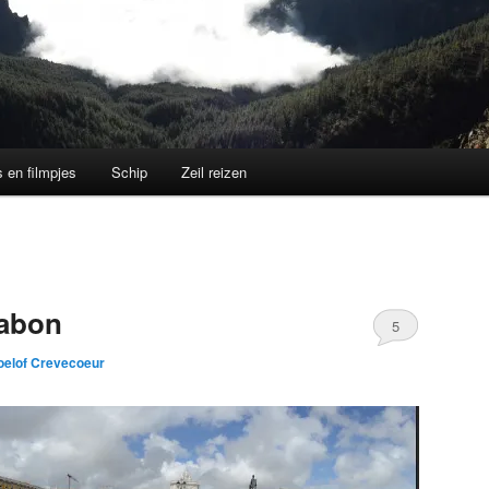
s en filmpjes
Schip
Zeil reizen
sabon
5
oelof Crevecoeur