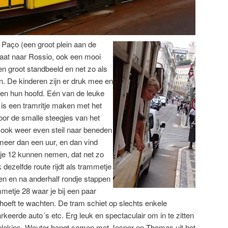
 Paço (een groot plein aan de
traat naar Rossio, ook een mooi
en groot standbeeld en net zo als
. De kinderen zijn er druk mee en
 en hun hoofd. Eén van de leuke
is een tramritje maken met het
oor de smalle steegjes van het
ook weer even steil naar beneden
s meer dan een uur, en dan vind
je 12 kunnen nemen, dat net zo
k dezelfde route rijdt als trammetje
en en na anderhalf rondje stappen
metje 28 waar je bij een paar
 hoeft te wachten. De tram schiet op slechts enkele
keerde auto´s etc. Erg leuk en spectaculair om in te zitten
e plekjes. Wouter hangt samen met Jesper en Thomas uit het