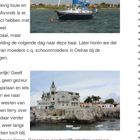
tevig touw en
s Avonds is er,
tact hebben met
veel
rbaai, maar
leiding de volgende dag naar deze baai. Later horen we dat
 van moeders c.q. schoonmoeders in Oeiras bij de
gen.
rlijk! Geeft
, geen gezeur
pstaan en iets
n we naar
n westen van
en ferry over
daar verder
k weer langs
ben toch blij
 haven liggen. Cascais is een heerlijk plaatsje waar we