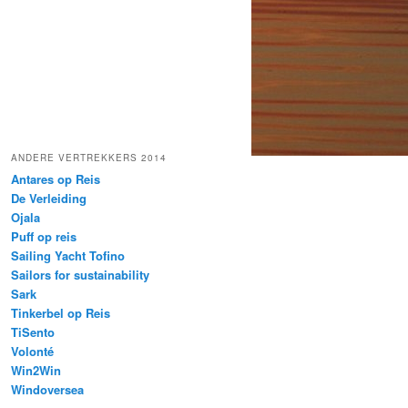
ANDERE VERTREKKERS 2014
Antares op Reis
De Verleiding
Ojala
Puff op reis
Sailing Yacht Tofino
Sailors for sustainability
Sark
Tinkerbel op Reis
TiSento
Volonté
Win2Win
Windoversea