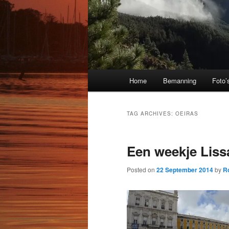
Main
Home
Bemanning
Foto’
menu
TAG ARCHIVES:
OEIRAS
Een weekje Lis
Posted on
22 September 2014
by
R