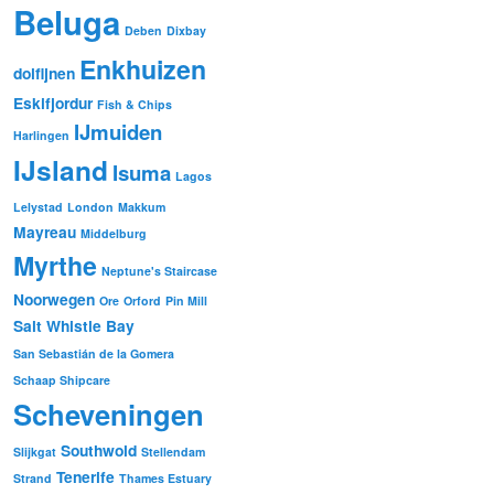
Beluga
Deben
Dixbay
Enkhuizen
dolfijnen
Eskifjordur
Fish & Chips
IJmuiden
Harlingen
IJsland
Isuma
Lagos
Lelystad
London
Makkum
Mayreau
Middelburg
Myrthe
Neptune's Staircase
Noorwegen
Ore
Orford
Pin Mill
Salt Whistle Bay
San Sebastián de la Gomera
Schaap Shipcare
Scheveningen
Southwold
Slijkgat
Stellendam
Tenerife
Strand
Thames Estuary