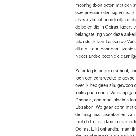
mooring (blok beton met een s
boeitje eraan) die nog vrij is. ‘
als we via het boordnetje con
de boten die in Oeiras liggen, 
belangstelling voor deze anke
uiteindelijk komt alleen de Ver
dit o.a. komt door een invasie
Nederlandse boten die daar lig
Zaterdag is er geen school, hee
toch een echt weekend gevoel
over ik heb geen zin, gewoon o
leuks gaan doen. Vandaag gaa
Cascais, een mooi plaatsje te
Lissabon. We gaan eerst met e
de Taag naar Lissabon en van 
met de trein en komen dan oo
Oeiras. Lijkt onhandig, maar ik 
dat we niet meer in die drukke