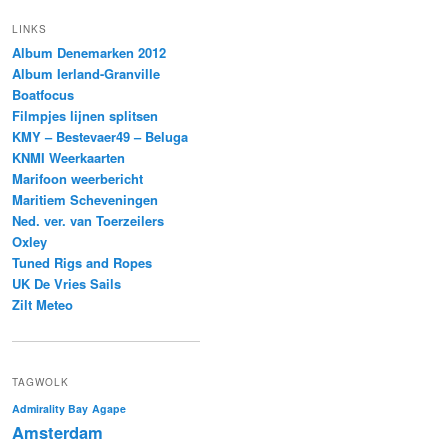
LINKS
Album Denemarken 2012
Album Ierland-Granville
Boatfocus
Filmpjes lijnen splitsen
KMY – Bestevaer49 – Beluga
KNMI Weerkaarten
Marifoon weerbericht
Maritiem Scheveningen
Ned. ver. van Toerzeilers
Oxley
Tuned Rigs and Ropes
UK De Vries Sails
Zilt Meteo
TAGWOLK
Admirality Bay
Agape
Amsterdam