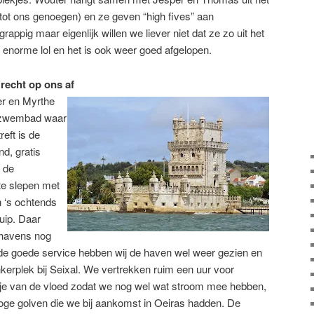
tot ons genoegen) en ze geven “high fives” aan
rappig maar eigenlijk willen we liever niet dat ze zo uit het
norme lol en het is ook weer goed afgelopen.
 recht op ons af
r en Myrthe
 zwembad waar
reft is de
d, gratis
 de
 te slepen met
 ‘s ochtends
uip. Daar
 havens nog
e goede service hebben wij de haven wel weer gezien en
erplek bij Seixal. We vertrekken ruim een uur voor
dje van de vloed zodat we nog wel wat stroom mee hebben,
oge golven die we bij aankomst in Oeiras hadden. De