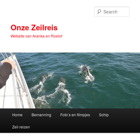
Skip
Skip
to
to
Sear
primary
secondary
content
content
Onze Zeilreis
Website van Aranka en Roelof
Main
Home
Bemanning
Foto’s en filmpjes
Schip
menu
Zeil reizen