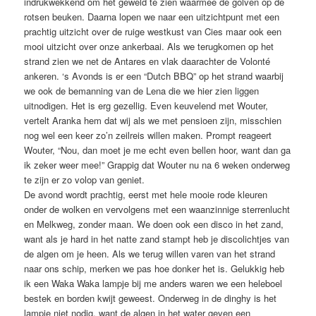
indrukwekkend om het geweld te zien waarmee de golven op de
rotsen beuken. Daarna lopen we naar een uitzichtpunt met een
prachtig uitzicht over de ruige westkust van Cies maar ook een
mooi uitzicht over onze ankerbaai. Als we terugkomen op het
strand zien we net de Antares en vlak daarachter de Volonté
ankeren. ‘s Avonds is er een “Dutch BBQ” op het strand waarbij
we ook de bemanning van de Lena die we hier zien liggen
uitnodigen. Het is erg gezellig. Even keuvelend met Wouter,
vertelt Aranka hem dat wij als we met pensioen zijn, misschien
nog wel een keer zo’n zeilreis willen maken. Prompt reageert
Wouter, “Nou, dan moet je me echt even bellen hoor, want dan ga
ik zeker weer mee!” Grappig dat Wouter nu na 6 weken onderweg
te zijn er zo volop van geniet.
De avond wordt prachtig, eerst met hele mooie rode kleuren
onder de wolken en vervolgens met een waanzinnige sterrenlucht
en Melkweg, zonder maan. We doen ook een disco in het zand,
want als je hard in het natte zand stampt heb je discolichtjes van
de algen om je heen. Als we terug willen varen van het strand
naar ons schip, merken we pas hoe donker het is. Gelukkig heb
ik een Waka Waka lampje bij me anders waren we een heleboel
bestek en borden kwijt geweest. Onderweg in de dinghy is het
lampje niet nodig, want de algen in het water geven een