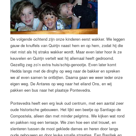
De volgende ochtend zijn onze kinderen eerst wakker. We leggen
gauw de knuffels van Quirijn naast hem en op hem, zodat hij die
niet mist als hij straks wakker wordt. Maar even later hoor ik ze
keuvelen en Quirijn vertelt wat hij allemaal heeft gedroomd.
Gezellig zeg zo’n extra huis/schip-genootje. Even later komt
Hedda langs met de dinghy op weg naar de bakker en spreken
we af even samen te ontbijten. Daarna gaan we weer ieder onze
eigen weg. De Antares op weg naar het eiland Ons, en wij
pakken een bus naar het plaatsje Pontevedra.
Pontevedra heeft een erg leuk oud centrum, met een aantal zeer
oude historische gebouwen. Het lijkt een beetje op Santiago de
Compostela, alleen dan met minder pelgrims. We kijken wat rond
en pakken nog een terrasje. We zien hoe een stel trouwt, en
slenteren tussen de mooi geklede dames en heren door langs
oude gebouwen en door leuke smalle straatjes. Een Basiliek en