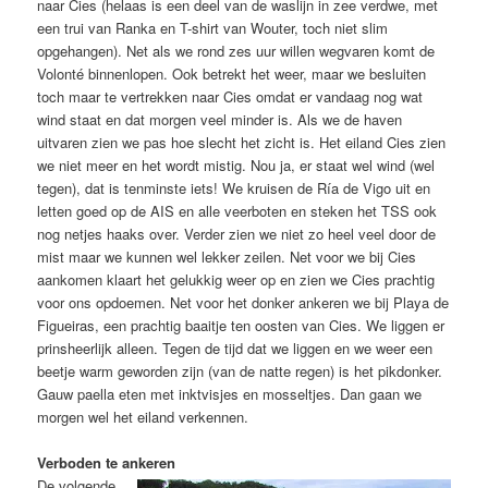
naar Cies (helaas is een deel van de waslijn in zee verdwe, met
een trui van Ranka en T-shirt van Wouter, toch niet slim
opgehangen). Net als we rond zes uur willen wegvaren komt de
Volonté binnenlopen. Ook betrekt het weer, maar we besluiten
toch maar te vertrekken naar Cies omdat er vandaag nog wat
wind staat en dat morgen veel minder is. Als we de haven
uitvaren zien we pas hoe slecht het zicht is. Het eiland Cies zien
we niet meer en het wordt mistig. Nou ja, er staat wel wind (wel
tegen), dat is tenminste iets! We kruisen de Ría de Vigo uit en
letten goed op de AIS en alle veerboten en steken het TSS ook
nog netjes haaks over. Verder zien we niet zo heel veel door de
mist maar we kunnen wel lekker zeilen. Net voor we bij Cies
aankomen klaart het gelukkig weer op en zien we Cies prachtig
voor ons opdoemen. Net voor het donker ankeren we bij Playa de
Figueiras, een prachtig baaitje ten oosten van Cies. We liggen er
prinsheerlijk alleen. Tegen de tijd dat we liggen en we weer een
beetje warm geworden zijn (van de natte regen) is het pikdonker.
Gauw paella eten met inktvisjes en mosseltjes. Dan gaan we
morgen wel het eiland verkennen.
Verboden te ankeren
De volgende