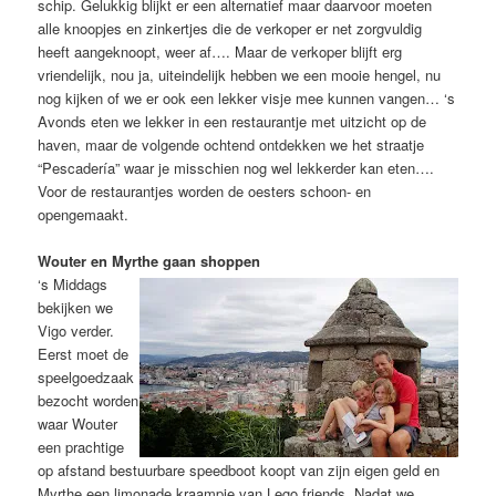
schip. Gelukkig blijkt er een alternatief maar daarvoor moeten
alle knoopjes en zinkertjes die de verkoper er net zorgvuldig
heeft aangeknoopt, weer af…. Maar de verkoper blijft erg
vriendelijk, nou ja, uiteindelijk hebben we een mooie hengel, nu
nog kijken of we er ook een lekker visje mee kunnen vangen… ‘s
Avonds eten we lekker in een restaurantje met uitzicht op de
haven, maar de volgende ochtend ontdekken we het straatje
“Pescadería” waar je misschien nog wel lekkerder kan eten….
Voor de restaurantjes worden de oesters schoon- en
opengemaakt.
Wouter en Myrthe gaan shoppen
‘s Middags
bekijken we
Vigo verder.
Eerst moet de
speelgoedzaak
bezocht worden
waar Wouter
een prachtige
op afstand bestuurbare speedboot koopt van zijn eigen geld en
Myrthe een limonade kraampje van Lego friends. Nadat we