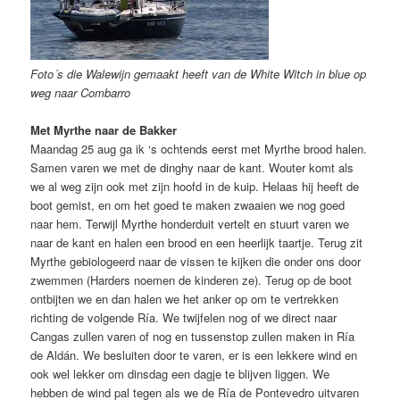
Foto´s die Walewijn gemaakt heeft van de White Witch in blue op
weg naar Combarro
Met Myrthe naar de Bakker
Maandag 25 aug ga ik ‘s ochtends eerst met Myrthe brood halen.
Samen varen we met de dinghy naar de kant. Wouter komt als
we al weg zijn ook met zijn hoofd in de kuip. Helaas hij heeft de
boot gemist, en om het goed te maken zwaaien we nog goed
naar hem. Terwijl Myrthe honderduit vertelt en stuurt varen we
naar de kant en halen een brood en een heerlijk taartje. Terug zit
Myrthe gebiologeerd naar de vissen te kijken die onder ons door
zwemmen (Harders noemen de kinderen ze). Terug op de boot
ontbijten we en dan halen we het anker op om te vertrekken
richting de volgende Ría. We twijfelen nog of we direct naar
Cangas zullen varen of nog en tussenstop zullen maken in Ría
de Aldán. We besluiten door te varen, er is een lekkere wind en
ook wel lekker om dinsdag een dagje te blijven liggen. We
hebben de wind pal tegen als we de Ría de Pontevedro uitvaren