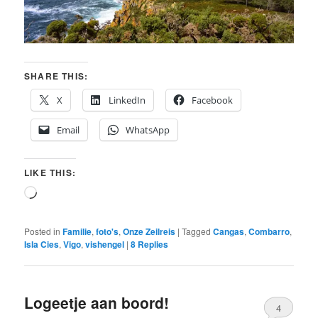
SHARE THIS:
X
LinkedIn
Facebook
Email
WhatsApp
LIKE THIS:
Loading…
Posted in
Familie
,
foto's
,
Onze Zeilreis
|
Tagged
Cangas
,
Combarro
,
Isla Cies
,
Vigo
,
vishengel
|
8
Replies
Logeetje aan boord!
4