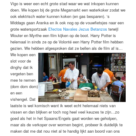
Vigo is weer een echt grote stad waar we wat inkopen kunnen
doen. We kopen bij de grote Megamarkt een waterkoker zodat we
ook elektrisch water kunnen koken (en gas besparen). ‘s
Middags gaan Aranka en ik ook nog op de vouwfietsjes naar een
grote watersportzaak
Efectos Navales Jezus Betanzos
terwijl
Wouter en Myrthe een film kijken op de boot. Harry Potter is
helemaal in sinds ze op de Volonté een Harry Potter film hebben
gezien. We hebben afgesproken dat ze bellen als de film af is…
We kopen een
slot voor de
dinghy dat ik
vergeten ben
mee te nemen
(dom dom dom)
en een
vishengel. Dat
laatste is wel komisch want ik weet echt helemaal niets van
vissen en dan blijken er toch nog heel veel keuzes te zijn…zo
goed als het in het Spaans/Engels gaat worden we geholpen,
maar als de verkoper over wormen begint, probeer ik duidelijk te
maken dat me dat nou niet al te handig lijkt aan boord van ons