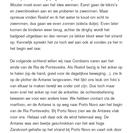
Wouter moet even aan het idee wennen. Eerst gaan de bikini’s
en zwembroeken aan en we proberen te zwemmen. Maar
opnieuw vinden Roelof en ik het water te koud om echt te
zwemmen, dus gaan we even zonnen (siësta dutje). Even later
komen de kinderen weer terug, achter de dinghy wordt het
badgoed uitgedaan en dan rennen ze lekker bloot weer het strand
op. Kennelijk spreekt het ze toch wel aan ook al vonden ze het in
het begin wel raar.
De volgende ochtend willen wij naar Combarro varen aan het
einde van de Ria de Pontevedra. Als Roelof bezig is het anker op
te halen (op de hand, goed voor de dagelijkse beweging…), zie ik
op de plotter de Antares langsvaren. Het lijkt ons leuk om foto´s
van elkaar te maken terwijl we onder zeil zijn. Dus toch maar
even snel het anker op met de ankerlier, de ochtendoefening
bewaren we voor een andere keer. We hebben contact via de
marifoon, en de Antares is op weg naar Porto Novo aan het begin
van de Ria Pontevedro. Bij Porto Novo zien we de Antares vlak
voor ons. Helaas valt daar ook de wind helemaal weg. De
Antares was een beetje geschrokken van het wat hoge
Zandvoort-gehalte op het strand bij Porto Novo en vaart ook door