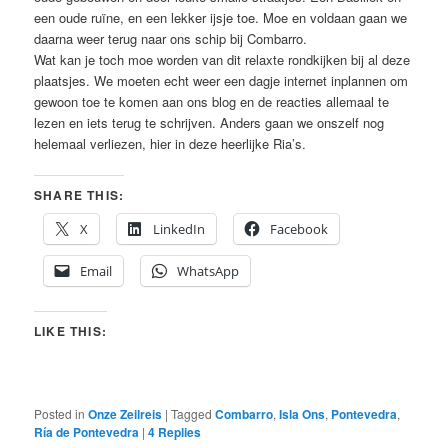
een oude ruïne, en een lekker ijsje toe. Moe en voldaan gaan we
daarna weer terug naar ons schip bij Combarro.
Wat kan je toch moe worden van dit relaxte rondkijken bij al deze
plaatsjes. We moeten echt weer een dagje internet inplannen om
gewoon toe te komen aan ons blog en de reacties allemaal te
lezen en iets terug te schrijven. Anders gaan we onszelf nog
helemaal verliezen, hier in deze heerlijke Ria’s.
SHARE THIS:
X
LinkedIn
Facebook
Email
WhatsApp
LIKE THIS:
Posted in
Onze Zeilreis
|
Tagged
Combarro
,
Isla Ons
,
Pontevedra
,
Ría de Pontevedra
|
4
Replies