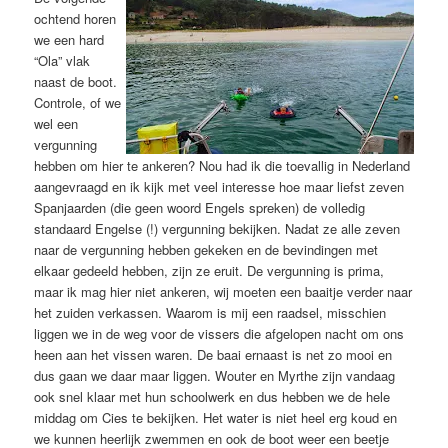
ochtend horen
we een hard
“Ola” vlak
naast de boot.
Controle, of we
wel een
vergunning
hebben om hier te ankeren? Nou had ik die toevallig in Nederland
aangevraagd en ik kijk met veel interesse hoe maar liefst zeven
Spanjaarden (die geen woord Engels spreken) de volledig
standaard Engelse (!) vergunning bekijken. Nadat ze alle zeven
naar de vergunning hebben gekeken en de bevindingen met
elkaar gedeeld hebben, zijn ze eruit. De vergunning is prima,
maar ik mag hier niet ankeren, wij moeten een baaitje verder naar
het zuiden verkassen. Waarom is mij een raadsel, misschien
liggen we in de weg voor de vissers die afgelopen nacht om ons
heen aan het vissen waren. De baai ernaast is net zo mooi en
dus gaan we daar maar liggen. Wouter en Myrthe zijn vandaag
ook snel klaar met hun schoolwerk en dus hebben we de hele
middag om Cies te bekijken. Het water is niet heel erg koud en
we kunnen heerlijk zwemmen en ook de boot weer een beetje