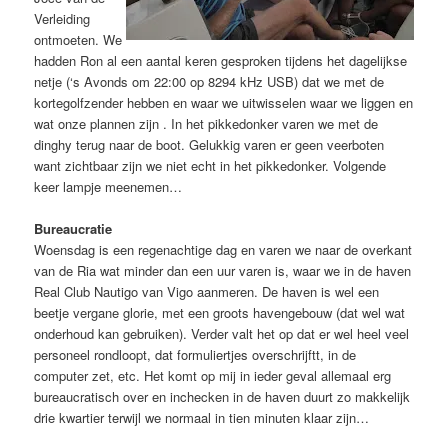
Verleiding
ontmoeten. We
hadden Ron al een aantal keren gesproken tijdens het dagelijkse
netje (‘s Avonds om 22:00 op 8294 kHz USB) dat we met de
kortegolfzender hebben en waar we uitwisselen waar we liggen en
wat onze plannen zijn . In het pikkedonker varen we met de
dinghy terug naar de boot. Gelukkig varen er geen veerboten
want zichtbaar zijn we niet echt in het pikkedonker. Volgende
keer lampje meenemen…
Bureaucratie
Woensdag is een regenachtige dag en varen we naar de overkant
van de Ria wat minder dan een uur varen is, waar we in de haven
Real Club Nautigo van Vigo aanmeren. De haven is wel een
beetje vergane glorie, met een groots havengebouw (dat wel wat
onderhoud kan gebruiken). Verder valt het op dat er wel heel veel
personeel rondloopt, dat formuliertjes overschrijftt, in de
computer zet, etc. Het komt op mij in ieder geval allemaal erg
bureaucratisch over en inchecken in de haven duurt zo makkelijk
drie kwartier terwijl we normaal in tien minuten klaar zijn…