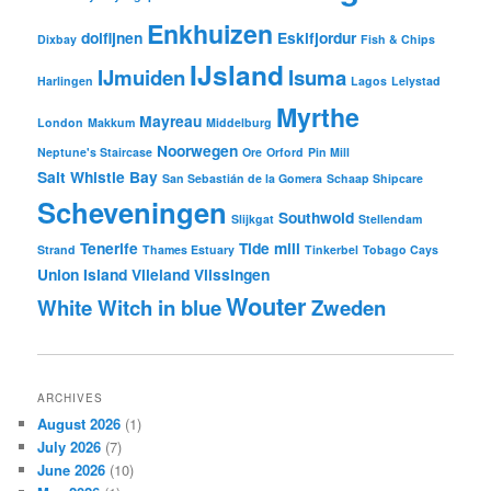
Enkhuizen
dolfijnen
Eskifjordur
Dixbay
Fish & Chips
IJsland
IJmuiden
Isuma
Harlingen
Lagos
Lelystad
Myrthe
Mayreau
London
Makkum
Middelburg
Noorwegen
Neptune's Staircase
Ore
Orford
Pin Mill
Salt Whistle Bay
San Sebastián de la Gomera
Schaap Shipcare
Scheveningen
Southwold
Slijkgat
Stellendam
Tenerife
Tide mill
Strand
Thames Estuary
Tinkerbel
Tobago Cays
Union Island
Vlieland
Vlissingen
Wouter
White Witch in blue
Zweden
ARCHIVES
August 2026
(1)
July 2026
(7)
June 2026
(10)