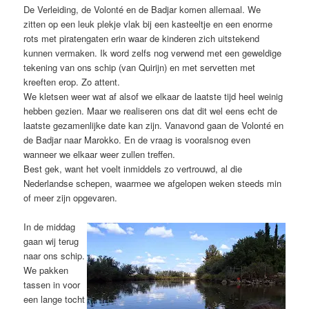
De Verleiding, de Volonté en de Badjar komen allemaal. We
zitten op een leuk plekje vlak bij een kasteeltje en een enorme
rots met piratengaten erin waar de kinderen zich uitstekend
kunnen vermaken. Ik word zelfs nog verwend met een geweldige
tekening van ons schip (van Quirijn) en met servetten met
kreeften erop. Zo attent.
We kletsen weer wat af alsof we elkaar de laatste tijd heel weinig
hebben gezien. Maar we realiseren ons dat dit wel eens echt de
laatste gezamenlijke date kan zijn. Vanavond gaan de Volonté en
de Badjar naar Marokko. En de vraag is vooralsnog even
wanneer we elkaar weer zullen treffen.
Best gek, want het voelt inmiddels zo vertrouwd, al die
Nederlandse schepen, waarmee we afgelopen weken steeds min
of meer zijn opgevaren.
In de middag
gaan wij terug
naar ons schip.
We pakken
tassen in voor
een lange tocht