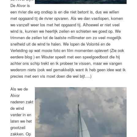
De Alvor is
een rivier die erg ondiep is en die niet betont is, dus we willen
met opgaand tij de rivier opvaren. Als we dan vastlopen, komen
we vanzelf weer los met het opgaand tij. Alhoewel er niet veel
wind is, kunnen we heerlijk zeilen en schieten we goed op. We
trimmen de zeilen tot de laatste millimeter om zo veel mogelijk
snelheid uit de wind te halen. We lopen de Volonté en de
Verleiding op wat mooie foto en film momenten oplevert (Zie ook
eerdere blog
) en Wouter speelt met een speelgoedboot die hij
achter ons schip trekt en ik probeer te vissen, maar we vangen
wederom niets (ook wel gemakkelijk want ik heb geen idee wat ik
precies met een vis moet doen die wel bijt….)
Als we de
Alvor
naderen zakt
de wind
verder in en
laten we het
grootzeil
zakken. Op