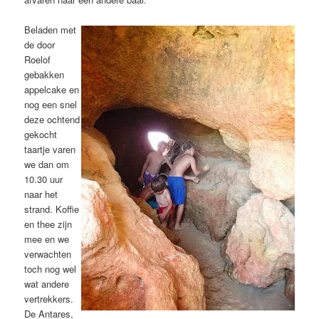
Beladen met
de door
Roelof
gebakken
appelcake en
nog een snel
deze ochtend
gekocht
taartje varen
we dan om
10.30 uur
naar het
strand. Koffie
en thee zijn
mee en we
verwachten
toch nog wel
wat andere
vertrekkers.
De Antares,