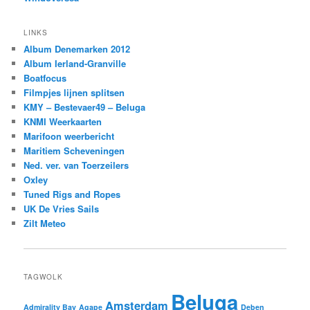
LINKS
Album Denemarken 2012
Album Ierland-Granville
Boatfocus
Filmpjes lijnen splitsen
KMY – Bestevaer49 – Beluga
KNMI Weerkaarten
Marifoon weerbericht
Maritiem Scheveningen
Ned. ver. van Toerzeilers
Oxley
Tuned Rigs and Ropes
UK De Vries Sails
Zilt Meteo
TAGWOLK
Beluga
Amsterdam
Admirality Bay
Agape
Deben