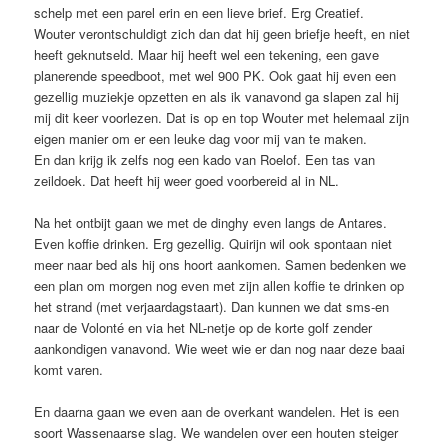
schelp met een parel erin en een lieve brief. Erg Creatief.
Wouter verontschuldigt zich dan dat hij geen briefje heeft, en niet
heeft geknutseld. Maar hij heeft wel een tekening, een gave
planerende speedboot, met wel 900 PK. Ook gaat hij even een
gezellig muziekje opzetten en als ik vanavond ga slapen zal hij
mij dit keer voorlezen. Dat is op en top Wouter met helemaal zijn
eigen manier om er een leuke dag voor mij van te maken.
En dan krijg ik zelfs nog een kado van Roelof. Een tas van
zeildoek. Dat heeft hij weer goed voorbereid al in NL.
Na het ontbijt gaan we met de dinghy even langs de Antares.
Even koffie drinken. Erg gezellig. Quirijn wil ook spontaan niet
meer naar bed als hij ons hoort aankomen. Samen bedenken we
een plan om morgen nog even met zijn allen koffie te drinken op
het strand (met verjaardagstaart). Dan kunnen we dat sms-en
naar de Volonté en via het NL-netje op de korte golf zender
aankondigen vanavond. Wie weet wie er dan nog naar deze baai
komt varen.
En daarna gaan we even aan de overkant wandelen. Het is een
soort Wassenaarse slag. We wandelen over een houten steiger