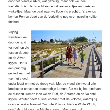
door het plaatsje Alvor, wat gezellig, maar ook wel heel
toeristisch is. Het is echt een en al restaurantjes en toeristen
winkeltjes. Maar de baai waar we liggen is prachtig. ‘s avonds
komen Ron en José van de Verleiding nog even gezellig koffie
drinken.
Vrijdag
wandelen we
door de rand
van duinen die
tussen de zee
en de Alvor
liggen. Het is
een prachtig
gebied wat met
(spring) vloed
onder loopt en met eb droog valt. Met de vloed zien we allerlei
krabbetjes en vissen tevoorschijn komen. Als we bij het eind van
de duinenrij komen zien we de Puff, de Antares en de Volonté
liggen. Wouter heeft al snel contact met de Volonté, waarbij hij
over de baai schreeuwt “Volonté Volonté, hier de White Witch,
over” alsof hij door de Marifoon praat. Maar goed, zijn