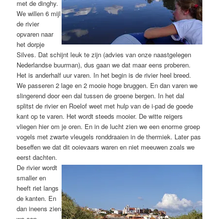
met de dinghy.
We willen 6 mijl
de rivier
opvaren naar
het dorpje
Silves. Dat schijnt leuk te zijn (advies van onze naastgelegen
Nederlandse buurman), dus gaan we dat maar eens proberen.
Het is anderhalf uur varen. In het begin is de rivier heel breed.
We passeren 2 lage en 2 mooie hoge bruggen. En dan varen we
slingerend door een dal tussen de groene bergen. In het dal
splitst de rivier en Roelof weet met hulp van de i-pad de goede
kant op te varen. Het wordt steeds mooier. De witte reigers
vliegen hier om je oren. En in de lucht zien we een enorme groep
vogels met zwarte vleugels ronddraaien in de thermiek. Later pas
beseffen we dat dit ooievaars waren en niet meeuwen zoals we
eerst dachten.
De rivier wordt
smaller en
heeft riet langs
de kanten. En
dan ineens zien
we een