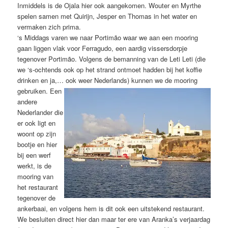
Inmiddels is de Ojala hier ook aangekomen. Wouter en Myrthe
spelen samen met Quirijn, Jesper en Thomas in het water en
vermaken zich prima.
‘s Middags varen we naar Portimão waar we aan een mooring
gaan liggen vlak voor Ferragudo, een aardig vissersdorpje
tegenover Portimão. Volgens de bemanning van de Leti Leti (die
we ‘s-ochtends ook op het strand ontmoet hadden bij het koffie
drinken en ja,… ook weer Nederlands) kunnen we de mooring
gebruiken.
Een
andere
Nederlander die
er ook ligt en
woont op zijn
bootje en hier
bij een werf
werkt, is de
mooring van
het restaurant
tegenover de
ankerbaai, en volgens hem is dit ook een uitstekend restaurant.
We besluiten direct hier dan maar ter ere van Aranka’s verjaardag