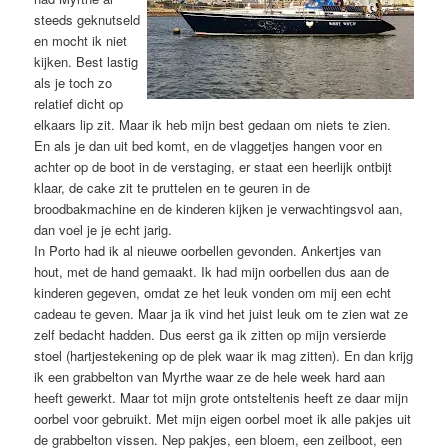
steeds geknutseld
en mocht ik niet
kijken. Best lastig
als je toch zo
relatief dicht op
elkaars lip zit. Maar ik heb mijn best gedaan om niets te zien.
En als je dan uit bed komt, en de vlaggetjes hangen voor en
achter op de boot in de verstaging, er staat een heerlijk ontbijt
klaar, de cake zit te pruttelen en te geuren in de
broodbakmachine en de kinderen kijken je verwachtingsvol aan,
dan voel je je echt jarig.
In Porto had ik al nieuwe oorbellen gevonden. Ankertjes van
hout, met de hand gemaakt. Ik had mijn oorbellen dus aan de
kinderen gegeven, omdat ze het leuk vonden om mij een echt
cadeau te geven. Maar ja ik vind het juist leuk om te zien wat ze
zelf bedacht hadden. Dus eerst ga ik zitten op mijn versierde
stoel (hartjestekening op de plek waar ik mag zitten). En dan krijg
ik een grabbelton van Myrthe waar ze de hele week hard aan
heeft gewerkt. Maar tot mijn grote ontsteltenis heeft ze daar mijn
oorbel voor gebruikt. Met mijn eigen oorbel moet ik alle pakjes uit
de grabbelton vissen. Nep pakjes, een bloem, een zeilboot, een