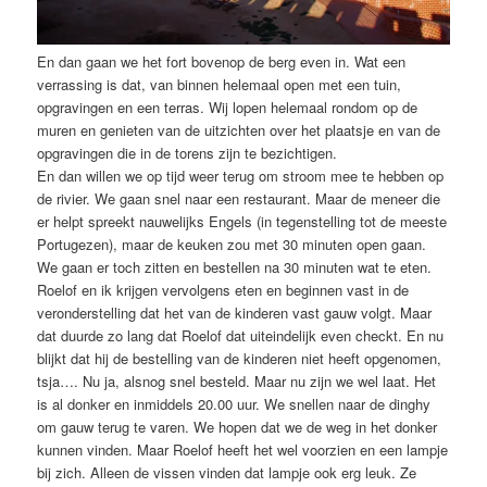
En dan gaan we het fort bovenop de berg even in. Wat een
verrassing is dat, van binnen helemaal open met een tuin,
opgravingen en een terras. Wij lopen helemaal rondom op de
muren en genieten van de uitzichten over het plaatsje en van de
opgravingen die in de torens zijn te bezichtigen.
En dan willen we op tijd weer terug om stroom mee te hebben op
de rivier. We gaan snel naar een restaurant. Maar de meneer die
er helpt spreekt nauwelijks Engels (in tegenstelling tot de meeste
Portugezen), maar de keuken zou met 30 minuten open gaan.
We gaan er toch zitten en bestellen na 30 minuten wat te eten.
Roelof en ik krijgen vervolgens eten en beginnen vast in de
veronderstelling dat het van de kinderen vast gauw volgt. Maar
dat duurde zo lang dat Roelof dat uiteindelijk even checkt. En nu
blijkt dat hij de bestelling van de kinderen niet heeft opgenomen,
tsja…. Nu ja, alsnog snel besteld. Maar nu zijn we wel laat. Het
is al donker en inmiddels 20.00 uur. We snellen naar de dinghy
om gauw terug te varen. We hopen dat we de weg in het donker
kunnen vinden. Maar Roelof heeft het wel voorzien en een lampje
bij zich. Alleen de vissen vinden dat lampje ook erg leuk. Ze