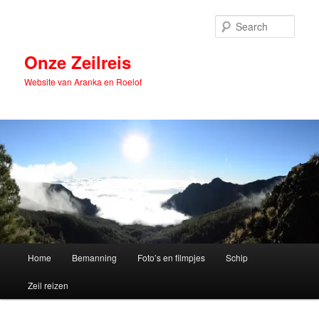
Skip
Skip
to
to
Sear
primary
secondary
content
content
Onze Zeilreis
Website van Aranka en Roelof
Main
Home
Bemanning
Foto’s en filmpjes
Schip
menu
Zeil reizen