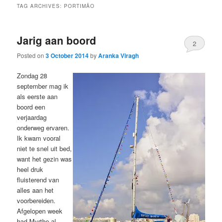
TAG ARCHIVES:
PORTIMÃO
Jarig aan boord
2
Posted on
3 October 2014
by
Aranka Viragh
Zondag 28
september mag ik
als eerste aan
boord een
verjaardag
onderweg ervaren.
Ik kwam vooral
niet te snel uit bed,
want het gezin was
heel druk
fluisterend van
alles aan het
voorbereiden.
Afgelopen week
had Myrthe al