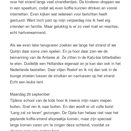
over het strand langs veel strandtentjes. De kinderen droppen we
in een speeltuin, zodat wij even koffie kunnen drinken en vooral
internetten. Even kijken wat iedereen voor berichten heeft
gestuurd. Want toch juist op mijn verjaardag mis ik heel erg
vrienden en familie. Maar gelukkig is er zo veel mail en reacties,
echt hartverwarmend.
Als we even later terugvaren zoeken we langs het strand of we
Quirijn daar soms zien spelen. En ja hoor daar zien we de
bemanning van de Antares al. Ze zitten in de Kalu-bar bitterballen
te eten. Duidelijk een Hollandse eigenaar en je kan dan ook in het
Nederlands bestellen. Daar vlijen Roelof en ik mij dan ook in de
lounge stoelen tussen de struiken en cactussen op het strand.
Echt een leuke tent.
Maandag 29 september
Tijdens school van de kids hoor ik ineens mijn naam roepen
buiten. Snel ren ik naar buiten. En dan wordt er uit volle borst
“Lang zal ze leven” gezongen. De Ojala kan helaas niet naar het
geplande koffie-strand afspraakje komen, maar zijn speciaal
langs komen varen om te zingen deze ochtend, voordat ze
afvaren naar een andere baai.