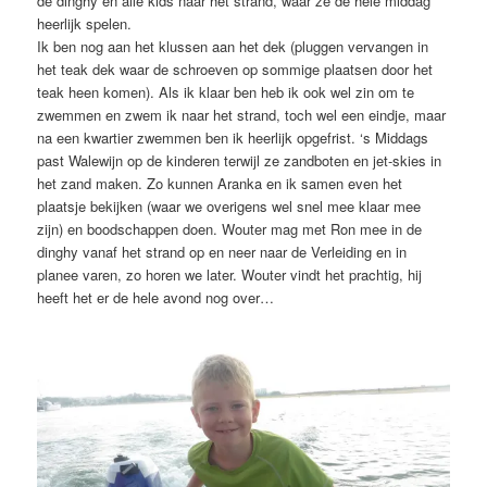
de dinghy en alle kids naar het strand, waar ze de hele middag
heerlijk spelen.
Ik ben nog aan het klussen aan het dek (pluggen vervangen in
het teak dek waar de schroeven op sommige plaatsen door het
teak heen komen). Als ik klaar ben heb ik ook wel zin om te
zwemmen en zwem ik naar het strand, toch wel een eindje, maar
na een kwartier zwemmen ben ik heerlijk opgefrist. ‘s Middags
past Walewijn op de kinderen terwijl ze zandboten en jet-skies in
het zand maken. Zo kunnen Aranka en ik samen even het
plaatsje bekijken (waar we overigens wel snel mee klaar mee
zijn) en boodschappen doen. Wouter mag met Ron mee in de
dinghy vanaf het strand op en neer naar de Verleiding en in
planee varen, zo horen we later. Wouter vindt het prachtig, hij
heeft het er de hele avond nog over…