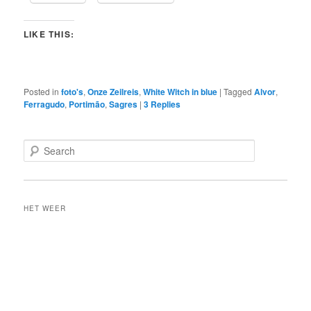
LIKE THIS:
Posted in
foto's
,
Onze Zeilreis
,
White Witch in blue
|
Tagged
Alvor
,
Ferragudo
,
Portimão
,
Sagres
|
3
Replies
S
e
a
r
c
HET WEER
h