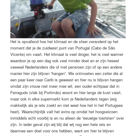
Het is opvallend hoe het klimaat en de sfeer veranderd op het
moment dat je de zuidwest punt van Portugal (Cabo de São
Vicente) om vaart. Het klimaat is veel droger, het is veel warmer
waardoor je op een dag ook veel minder doet en er zijn heeeel
veeeeel Nederlanders die of met pensioen zijn of op een andere
manier hier zijn blijven “hangen”. We ontmoeten een zeiler die al
een paar keer naar Carib is geweest en hier nu is blijven hangen
omdat zijn vrouw niet meer mee wil, een ouder echtpaar dat in
Ferragudo (vlak bij Portimão) woont en hier langs de kust vaart,
maar ook in elke supermarkt kom je Nederlanders tegen (erg
makkelijk als je iets zoekt en niet weet hoe het in het Portugees
heet). Waarschijnlijk valt het extra op omdat het hoogseizoen
inmiddels echt voorbij is en nu alleen de “eeuwige toeristen” over
zijn. In ieder geval zijn wij blij dat wij nog een hele reis en
daarmee een doel voor ons hebben, want om hier te blijven