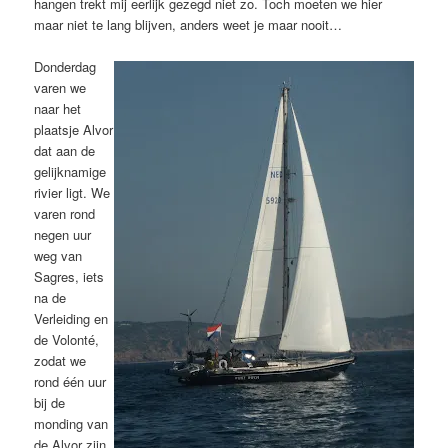
hangen trekt mij eerlijk gezegd niet zo. Toch moeten we hier
maar niet te lang blijven, anders weet je maar nooit…
Donderdag
varen we
naar het
plaatsje Alvor
dat aan de
gelijknamige
rivier ligt. We
varen rond
negen uur
weg van
Sagres, iets
na de
Verleiding en
de Volonté,
zodat we
rond één uur
bij de
monding van
de Alvor zijn.