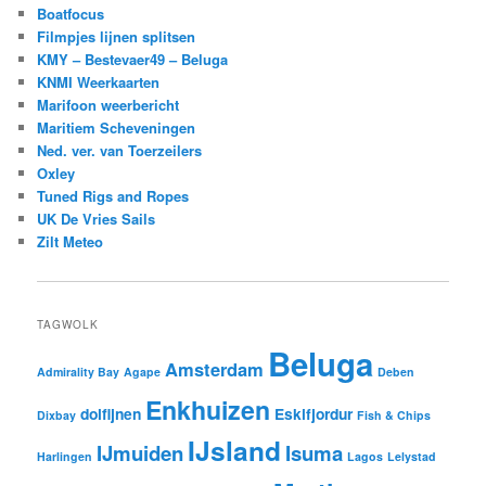
Boatfocus
Filmpjes lijnen splitsen
KMY – Bestevaer49 – Beluga
KNMI Weerkaarten
Marifoon weerbericht
Maritiem Scheveningen
Ned. ver. van Toerzeilers
Oxley
Tuned Rigs and Ropes
UK De Vries Sails
Zilt Meteo
TAGWOLK
Beluga
Amsterdam
Admirality Bay
Agape
Deben
Enkhuizen
dolfijnen
Eskifjordur
Dixbay
Fish & Chips
IJsland
IJmuiden
Isuma
Harlingen
Lagos
Lelystad