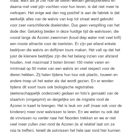
maar, want als je ziet hoe de dieren werden geharpoeneerd en
daarna met veel pijn vochten voor hun leven, is dat niet meer te
verkopen. Het enige wat dan nog positief is aan de fabriek is dat
werkelijk alles van de walvis van kop tot straat werd gebruikt
voor zeer verschillende doeleinden. Dus geen verspilling van het
dode dier. Gelukkig bieden in deze huidige tijd de walvissen, die
vooral langs de Azoren zwemmen (koud diep water met veel krill)
een mooie attractie voor de toeristen. Er zijn per eiland enkele
bedrijven die walvis en dolfijnen tours maken. Het valt op dat het
juist de kleinere bedrijfjes zijn die het belang inzien van afstand
houden, met maximaal 3 boten binnen 150 meter varen en
minimaal op 50 meter van een walvis en veel respect voor de
dieren hebben. Zij halen tijdens hun tour ook plastic, touwen en
andere troep uit het water als dat wordt gezien. En er worden
tijdens dit soort tours ook biologische registraties
(wetenschappelijk onderzoek) gedaan en foto’s gemaakt van de
staartvin (vingerprint) en dergelijke om de migratie rond de
Azoren in kaart te brengen. Het is leuk om zelf (maar ook voor de
kinderen) meer over walvissen te leren. En we weten nu ook dat
de vinvissen nu verder naar het Noorden trekken en we er niet
veel meer zullen zien rond de Azoren (is al relatief laat om ze
nog te treffen), terwijl de potvissen het hele jaar rond hier kunnen