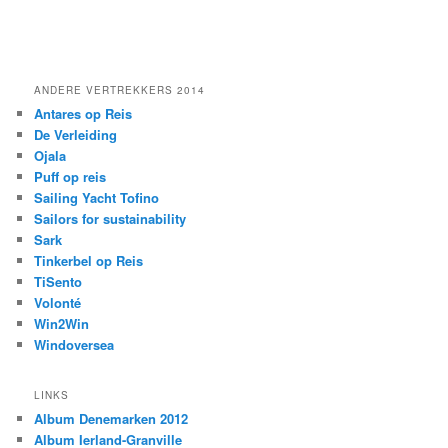
ANDERE VERTREKKERS 2014
Antares op Reis
De Verleiding
Ojala
Puff op reis
Sailing Yacht Tofino
Sailors for sustainability
Sark
Tinkerbel op Reis
TiSento
Volonté
Win2Win
Windoversea
LINKS
Album Denemarken 2012
Album Ierland-Granville