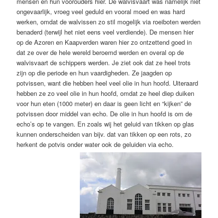
mensen en hun voorouders hier. De walvisvaart was namelijk niet
ongevaarlijk, vroeg veel geduld en vooral moed en was hard
werken, omdat de walvissen zo stil mogelijk via roeiboten werden
benaderd (terwijl het niet eens veel verdiende). De mensen hier
op de Azoren en Kaapverden waren hier zo ontzettend goed in
dat ze over de hele wereld beroemd werden en overal op de
walvisvaart de schippers werden. Je ziet ook dat ze heel trots
zijn op die periode en hun vaardigheden. Ze jaagden op
potvissen, want die hebben heel veel olie in hun hoofd. Uiteraard
hebben ze zo veel olie in hun hoofd, omdat ze heel diep duiken
voor hun eten (1000 meter) en daar is geen licht en “kijken” de
potvissen door middel van echo. De olie in hun hoofd is om de
echo’s op te vangen. En zoals wij het geluid van tikken op glas
kunnen onderscheiden van bijv. dat van tikken op een rots, zo
herkent de potvis onder water ook de geluiden via echo.