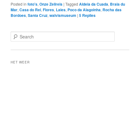
Posted in
foto's
,
Onze Zeilreis
|
Tagged
Aldeia da Cuada
,
Braia du
Mar
,
Casa do Rei
,
Flores
,
Laies
,
Poco da Alagoinha
,
Rocha das
Bordoes
,
Santa Cruz
,
walvismuseum
|
5
Replies
S
e
a
r
c
HET WEER
h