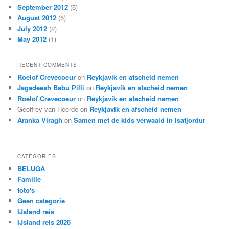
September 2012
(5)
August 2012
(5)
July 2012
(2)
May 2012
(1)
RECENT COMMENTS
Roelof Crevecoeur
on
Reykjavík en afscheid nemen
Jagadeesh Babu Pilli
on
Reykjavík en afscheid nemen
Roelof Crevecoeur
on
Reykjavík en afscheid nemen
Geoffrey van Heerde
on
Reykjavík en afscheid nemen
Aranka Viragh
on
Samen met de kids verwaaid in Isafjordur
CATEGORIES
BELUGA
Familie
foto's
Geen categorie
IJsland reis
IJsland reis 2026