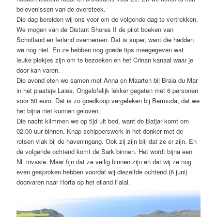
belevenissen van de oversteek.
Die dag bereiden wij ons voor om de volgende dag te vertrekken.
We mogen van de Distant Shores II de pilot boeken van
Schotland en Ierland overnemen. Dat is super, want die hadden
we nog niet. En ze hebben nog goede tips meegegeven wat
leuke plekjes zijn om te bezoeken en het Crinan kanaal waar je
door kan varen.
Die avond eten we samen met Anna en Maarten bij Braia du Mar
in het plaatsje Laies. Ongelofelijk lekker gegeten met 6 personen
voor 50 euro. Dat is zo goedkoop vergeleken bij Bermuda, dat we
het bijna niet kunnen geloven.
Die nacht klimmen we op tijd uit bed, want de Batjar komt om
02.00 uur binnen. Knap schipperswerk in het donker met de
rotsen vlak bij de haveningang. Ook zij zijn blij dat ze er zijn. En
de volgende ochtend komt de Sark binnen. Het wordt bijna een
NL invasie. Maar fijn dat ze veilig binnen zijn en dat wij ze nog
even gesproken hebben voordat wij diezelfde ochtend (6 juni)
doorvaren naar Horta op het eiland Faial.