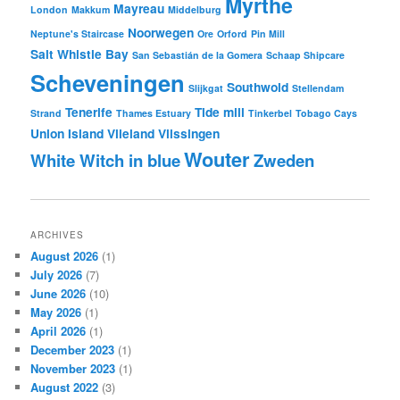
Myrthe
Mayreau
London
Makkum
Middelburg
Noorwegen
Neptune's Staircase
Ore
Orford
Pin Mill
Salt Whistle Bay
San Sebastián de la Gomera
Schaap Shipcare
Scheveningen
Southwold
Slijkgat
Stellendam
Tenerife
Tide mill
Strand
Thames Estuary
Tinkerbel
Tobago Cays
Union Island
Vlieland
Vlissingen
Wouter
White Witch in blue
Zweden
ARCHIVES
August 2026
(1)
July 2026
(7)
June 2026
(10)
May 2026
(1)
April 2026
(1)
December 2023
(1)
November 2023
(1)
August 2022
(3)