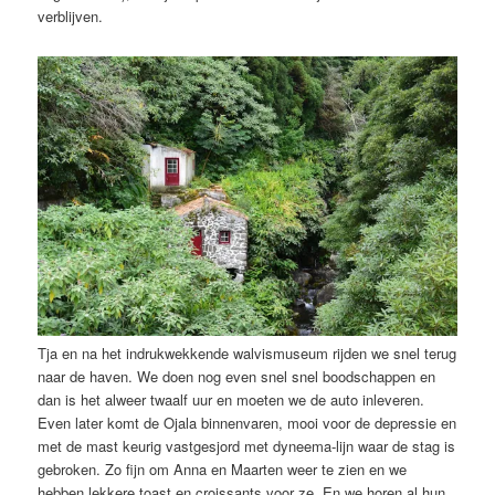
verblijven.
Tja en na het indrukwekkende walvismuseum rijden we snel terug
naar de haven. We doen nog even snel snel boodschappen en
dan is het alweer twaalf uur en moeten we de auto inleveren.
Even later komt de Ojala binnenvaren, mooi voor de depressie en
met de mast keurig vastgesjord met dyneema-lijn waar de stag is
gebroken. Zo fijn om Anna en Maarten weer te zien en we
hebben lekkere toast en croissants voor ze. En we horen al hun