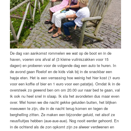
De dag van aankomst rommelen we wat op de boot en in de
haven, voeren ons afval af (3 kleine vuilniszakken voor 15
dagen) en proberen voor de volgende dag een auto te huren. In
de avond gaan Roelof en de kids vlak bij in de snackbar een
hapje eten. Het is een verrassing hoe weinig het hier kost (1 euro
voor een koffie of bier en 1 euro voor een patatje). Omdat ik in de
oversteek zo gewend ben om om 20.00 uur naar bed te gaan, val
ik ook nu heel snel in slaap. Ik sla het avondeten dus maar even
over. Wel horen we die nacht gekke geluiden buiten, het blijken
meeuwen te zijn, die in de nacht terug komen en tegen de
berghelling zitten. Ze maken een bijzonder geluid, net alsof ze
neusfluitjes hebben (aue-aue-aue). Nog nooit eerder gehoord. En
in de ochtend als de zon opkomt zijn ze alweer verdwenen en