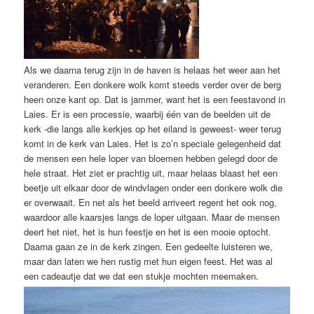
Als we daarna terug zijn in de haven is helaas het weer aan het
veranderen. Een donkere wolk komt steeds verder over de berg
heen onze kant op. Dat is jammer, want het is een feestavond in
Laies. Er is een processie, waarbij één van de beelden uit de
kerk -die langs alle kerkjes op het eiland is geweest- weer terug
komt in de kerk van Laies. Het is zo’n speciale gelegenheid dat
de mensen een hele loper van bloemen hebben gelegd door de
hele straat. Het ziet er prachtig uit, maar helaas blaast het een
beetje uit elkaar door de windvlagen onder een donkere wolk die
er overwaait. En net als het beeld arriveert regent het ook nog,
waardoor alle kaarsjes langs de loper uitgaan. Maar de mensen
deert het niet, het is hun feestje en het is een mooie optocht.
Daarna gaan ze in de kerk zingen. Een gedeelte luisteren we,
maar dan laten we hen rustig met hun eigen feest. Het was al
een cadeautje dat we dat een stukje mochten meemaken.