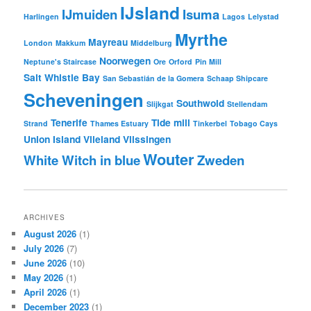
IJsland
IJmuiden
Isuma
Harlingen
Lagos
Lelystad
Myrthe
Mayreau
London
Makkum
Middelburg
Noorwegen
Neptune's Staircase
Ore
Orford
Pin Mill
Salt Whistle Bay
San Sebastián de la Gomera
Schaap Shipcare
Scheveningen
Southwold
Slijkgat
Stellendam
Tenerife
Tide mill
Strand
Thames Estuary
Tinkerbel
Tobago Cays
Union Island
Vlieland
Vlissingen
Wouter
White Witch in blue
Zweden
ARCHIVES
August 2026
(1)
July 2026
(7)
June 2026
(10)
May 2026
(1)
April 2026
(1)
December 2023
(1)