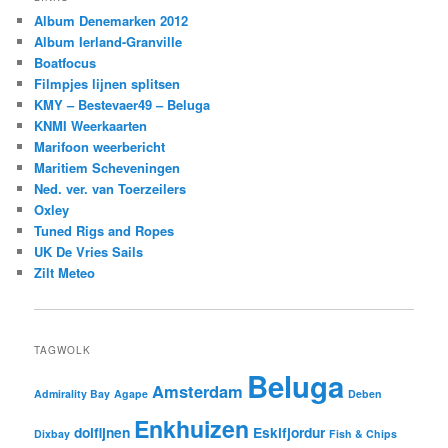
Album Denemarken 2012
Album Ierland-Granville
Boatfocus
Filmpjes lijnen splitsen
KMY – Bestevaer49 – Beluga
KNMI Weerkaarten
Marifoon weerbericht
Maritiem Scheveningen
Ned. ver. van Toerzeilers
Oxley
Tuned Rigs and Ropes
UK De Vries Sails
Zilt Meteo
TAGWOLK
Beluga
Amsterdam
Admirality Bay
Agape
Deben
Enkhuizen
dolfijnen
Eskifjordur
Dixbay
Fish & Chips