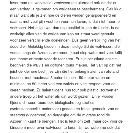
levertraan (uit walvisolie) verdween (en uiteraard ook omdat er
een verdrag is gekomen om walvissen te beschermen). Gelukkig
maar, want als je ziet hoe de dieren werden geharpoeneerd en
daarna met veel pijn vochten voor hun leven, is dat niet meer te
verkopen. Het enige wat dan nog positief is aan de fabriek is dat
werkelijk alles van de walvis van kop tot straat werd gebruikt
voor zeer verschillende doeleinden. Dus geen verspilling van het
dode dier. Gelukkig bieden in deze huidige tijd de walvissen, die
vooral langs de Azoren zwemmen (koud diep water met veel krill)
een mooie attractie voor de toeristen. Er zijn per eiland enkele
bedrijven die walvis en dolfijnen tours maken. Het valt op dat het
juist de kleinere bedrijfjes zijn die het belang inzien van afstand
houden, met maximaal 3 boten binnen 150 meter varen en
minimaal op 50 meter van een walvis en veel respect voor de
dieren hebben. Zij halen tijdens hun tour ook plastic, touwen en
andere troep uit het water als dat wordt gezien. En er worden
tijdens dit soort tours ook biologische registraties
(wetenschappelijk onderzoek) gedaan en foto’s gemaakt van de
staartvin (vingerprint) en dergelijke om de migratie rond de
Azoren in kaart te brengen. Het is leuk om zelf (maar ook voor de
kinderen) meer over walvissen te leren. En we weten nu ook dat