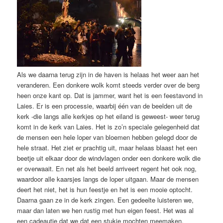
Als we daarna terug zijn in de haven is helaas het weer aan het
veranderen. Een donkere wolk komt steeds verder over de berg
heen onze kant op. Dat is jammer, want het is een feestavond in
Laies. Er is een processie, waarbij één van de beelden uit de
kerk -die langs alle kerkjes op het eiland is geweest- weer terug
komt in de kerk van Laies. Het is zo’n speciale gelegenheid dat
de mensen een hele loper van bloemen hebben gelegd door de
hele straat. Het ziet er prachtig uit, maar helaas blaast het een
beetje uit elkaar door de windvlagen onder een donkere wolk die
er overwaait. En net als het beeld arriveert regent het ook nog,
waardoor alle kaarsjes langs de loper uitgaan. Maar de mensen
deert het niet, het is hun feestje en het is een mooie optocht.
Daarna gaan ze in de kerk zingen. Een gedeelte luisteren we,
maar dan laten we hen rustig met hun eigen feest. Het was al
een cadeautje dat we dat een stukje mochten meemaken.