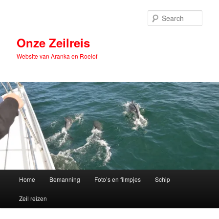
Skip
Skip
to
to
Sear
primary
secondary
content
content
Onze Zeilreis
Website van Aranka en Roelof
Main
Home
Bemanning
Foto’s en filmpjes
Schip
menu
Zeil reizen