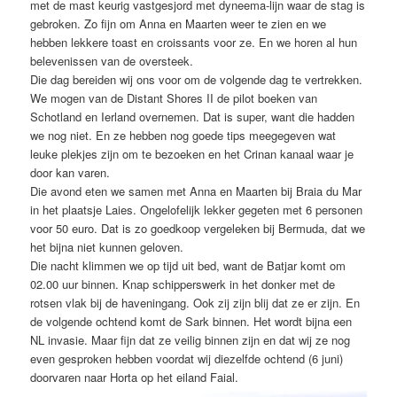
met de mast keurig vastgesjord met dyneema-lijn waar de stag is
gebroken. Zo fijn om Anna en Maarten weer te zien en we
hebben lekkere toast en croissants voor ze. En we horen al hun
belevenissen van de oversteek.
Die dag bereiden wij ons voor om de volgende dag te vertrekken.
We mogen van de Distant Shores II de pilot boeken van
Schotland en Ierland overnemen. Dat is super, want die hadden
we nog niet. En ze hebben nog goede tips meegegeven wat
leuke plekjes zijn om te bezoeken en het Crinan kanaal waar je
door kan varen.
Die avond eten we samen met Anna en Maarten bij Braia du Mar
in het plaatsje Laies. Ongelofelijk lekker gegeten met 6 personen
voor 50 euro. Dat is zo goedkoop vergeleken bij Bermuda, dat we
het bijna niet kunnen geloven.
Die nacht klimmen we op tijd uit bed, want de Batjar komt om
02.00 uur binnen. Knap schipperswerk in het donker met de
rotsen vlak bij de haveningang. Ook zij zijn blij dat ze er zijn. En
de volgende ochtend komt de Sark binnen. Het wordt bijna een
NL invasie. Maar fijn dat ze veilig binnen zijn en dat wij ze nog
even gesproken hebben voordat wij diezelfde ochtend (6 juni)
doorvaren naar Horta op het eiland Faial.