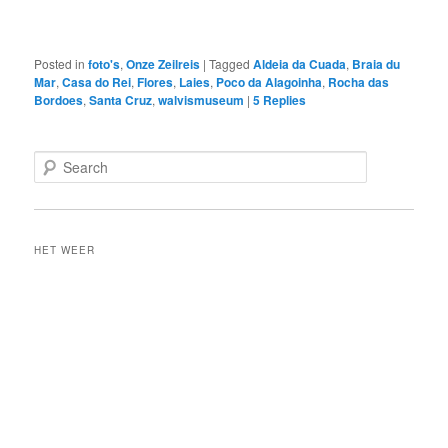
Posted in
foto's
,
Onze Zeilreis
|
Tagged
Aldeia da Cuada
,
Braia du
Mar
,
Casa do Rei
,
Flores
,
Laies
,
Poco da Alagoinha
,
Rocha das
Bordoes
,
Santa Cruz
,
walvismuseum
|
5
Replies
S
e
a
r
c
HET WEER
h