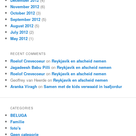
December 2012
(4)
November 2012
(6)
October 2012
(3)
September 2012
(5)
August 2012
(5)
July 2012
(2)
May 2012
(1)
RECENT COMMENTS
Roelof Crevecoeur
on
Reykjavík en afscheid nemen
Jagadeesh Babu Pilli
on
Reykjavík en afscheid nemen
Roelof Crevecoeur
on
Reykjavík en afscheid nemen
Geoffrey van Heerde
on
Reykjavík en afscheid nemen
Aranka Viragh
on
Samen met de kids verwaaid in Isafjordur
CATEGORIES
BELUGA
Familie
foto's
Geen categorie