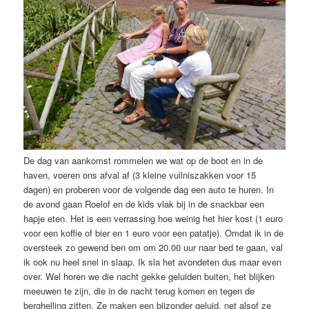
De dag van aankomst rommelen we wat op de boot en in de
haven, voeren ons afval af (3 kleine vuilniszakken voor 15
dagen) en proberen voor de volgende dag een auto te huren. In
de avond gaan Roelof en de kids vlak bij in de snackbar een
hapje eten. Het is een verrassing hoe weinig het hier kost (1 euro
voor een koffie of bier en 1 euro voor een patatje). Omdat ik in de
oversteek zo gewend ben om om 20.00 uur naar bed te gaan, val
ik ook nu heel snel in slaap. Ik sla het avondeten dus maar even
over. Wel horen we die nacht gekke geluiden buiten, het blijken
meeuwen te zijn, die in de nacht terug komen en tegen de
berghelling zitten. Ze maken een bijzonder geluid, net alsof ze