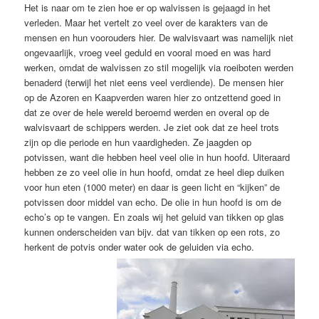
Het is naar om te zien hoe er op walvissen is gejaagd in het
verleden. Maar het vertelt zo veel over de karakters van de
mensen en hun voorouders hier. De walvisvaart was namelijk niet
ongevaarlijk, vroeg veel geduld en vooral moed en was hard
werken, omdat de walvissen zo stil mogelijk via roeiboten werden
benaderd (terwijl het niet eens veel verdiende). De mensen hier
op de Azoren en Kaapverden waren hier zo ontzettend goed in
dat ze over de hele wereld beroemd werden en overal op de
walvisvaart de schippers werden. Je ziet ook dat ze heel trots
zijn op die periode en hun vaardigheden. Ze jaagden op
potvissen, want die hebben heel veel olie in hun hoofd. Uiteraard
hebben ze zo veel olie in hun hoofd, omdat ze heel diep duiken
voor hun eten (1000 meter) en daar is geen licht en “kijken” de
potvissen door middel van echo. De olie in hun hoofd is om de
echo’s op te vangen. En zoals wij het geluid van tikken op glas
kunnen onderscheiden van bijv. dat van tikken op een rots, zo
herkent de potvis onder water ook de geluiden via echo.