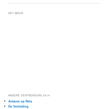
a
r
c
HET WEER
h
ANDERE VERTREKKERS 2014
Antares op Reis
De Verleiding