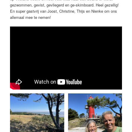
gezwommen, gevist, gevliegerd en ge-skimboard. Heel gezellig!
En super gastvrij van Joost, Christine, Thijs en Nienke om ons
allemaal mee te nemen!