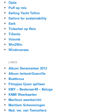
Ojala
Puff op reis
Sailing Yacht Tofino
Sailors for sustainability
Sark
Tinkerbel op Reis
TiSento
Volonté
Win2Win
Windoversea
LINKS
Album Denemarken 2012
Album Ierland-Granville
Boatfocus
Filmpjes lijnen splitsen
KMY – Bestevaer49 – Beluga
KNMI Weerkaarten
Marifoon weerbericht
Maritiem Scheveningen
Ned. ver. van Toerzeilers