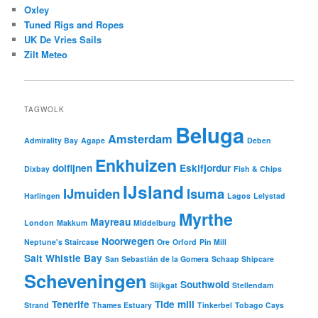
Oxley
Tuned Rigs and Ropes
UK De Vries Sails
Zilt Meteo
TAGWOLK
Beluga
Amsterdam
Admirality Bay
Agape
Deben
Enkhuizen
dolfijnen
Eskifjordur
Dixbay
Fish & Chips
IJsland
IJmuiden
Isuma
Harlingen
Lagos
Lelystad
Myrthe
Mayreau
London
Makkum
Middelburg
Noorwegen
Neptune's Staircase
Ore
Orford
Pin Mill
Salt Whistle Bay
San Sebastián de la Gomera
Schaap Shipcare
Scheveningen
Southwold
Slijkgat
Stellendam
Tenerife
Tide mill
Strand
Thames Estuary
Tinkerbel
Tobago Cays