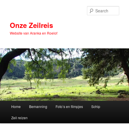
Skip
Skip
to
to
Sear
primary
secondary
content
content
Onze Zeilreis
Website van Aranka en Roelof
Main
Home
Bemanning
Foto’s en filmpjes
Schip
menu
Zeil reizen