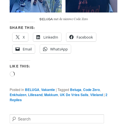
met de nieuwe Code Zero
BELUGA
SHARE THIS:
X
LinkedIn
Facebook
Email
WhatsApp
LIKE THIS:
Loading…
Posted in
BELUGA
,
Vakantie
|
Tagged
Beluga
,
Code Zero
,
Enkhuizen
,
Lillesand
,
Makkum
,
UK De Vries Sails
,
Vlieland
|
2
Replies
S
e