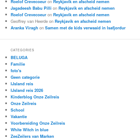
Roelof Crevecoeur
on
Reykjavík en afscheid nemen
Jagadeesh Babu Pilli
on
Reykjavík en afscheid nemen
Roelof Crevecoeur
on
Reykjavík en afscheid nemen
Geoffrey van Heerde
on
Reykjavík en afscheid nemen
Aranka Viragh
on
Samen met de kids verwaaid in Isafjordur
CATEGORIES
BELUGA
Familie
foto's
Geen categorie
IJsland reis
IJsland reis 2026
Kinderblog Onze Zeilreis
Onze Zeilreis
School
Vakantie
Voorbereiding Onze Zeilreis
White Witch in blue
ZeeZeilers van Marken