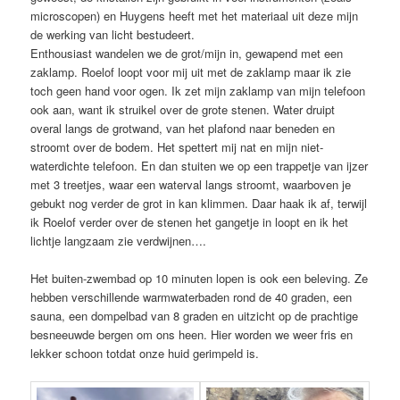
microscopen) en Huygens heeft met het materiaal uit deze mijn
de werking van licht bestudeert.
Enthousiast wandelen we de grot/mijn in, gewapend met een
zaklamp. Roelof loopt voor mij uit met de zaklamp maar ik zie
toch geen hand voor ogen. Ik zet mijn zaklamp van mijn telefoon
ook aan, want ik struikel over de grote stenen. Water druipt
overal langs de grotwand, van het plafond naar beneden en
stroomt over de bodem. Het spettert mij nat en mijn niet-
waterdichte telefoon. En dan stuiten we op een trappetje van ijzer
met 3 treetjes, waar een waterval langs stroomt, waarboven je
gebukt nog verder de grot in kan klimmen. Daar haak ik af, terwijl
ik Roelof verder over de stenen het gangetje in loopt en ik het
lichtje langzaam zie verdwijnen….
Het buiten-zwembad op 10 minuten lopen is ook een beleving. Ze
hebben verschillende warmwaterbaden rond de 40 graden, een
sauna, een dompelbad van 8 graden en uitzicht op de prachtige
besneeuwde bergen om ons heen. Hier worden we weer fris en
lekker schoon totdat onze huid gerimpeld is.