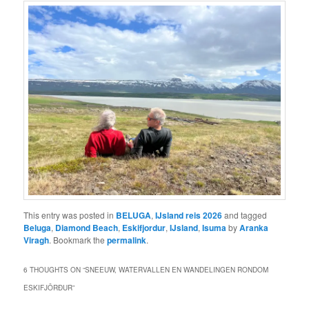
This entry was posted in
BELUGA
,
IJsland reis 2026
and tagged
Beluga
,
Diamond Beach
,
Eskifjordur
,
IJsland
,
Isuma
by
Aranka
Viragh
. Bookmark the
permalink
.
6 THOUGHTS ON “
SNEEUW, WATERVALLEN EN WANDELINGEN RONDOM
ESKIFJÖRÐUR
”