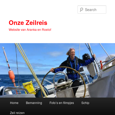
Skip
to
Sear
primary
content
Onze Zeilreis
Website van Aranka en Roelof
Main
Home
Bemanning
Foto’s en filmpjes
Schip
menu
Zeil reizen