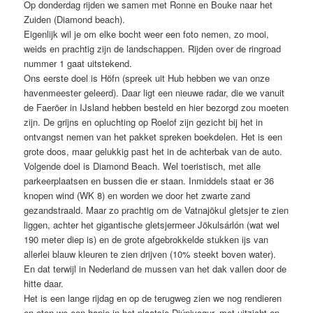
Op donderdag rijden we samen met Ronne en Bouke naar het
Zuiden (Diamond beach).
Eigenlijk wil je om elke bocht weer een foto nemen, zo mooi,
weids en prachtig zijn de landschappen. Rijden over de ringroad
nummer 1 gaat uitstekend.
Ons eerste doel is Höfn (spreek uit Hub hebben we van onze
havenmeester geleerd). Daar ligt een nieuwe radar, die we vanuit
de Faeröer in IJsland hebben besteld en hier bezorgd zou moeten
zijn. De grijns en opluchting op Roelof zijn gezicht bij het in
ontvangst nemen van het pakket spreken boekdelen. Het is een
grote doos, maar gelukkig past het in de achterbak van de auto.
Volgende doel is Diamond Beach. Wel toeristisch, met alle
parkeerplaatsen en bussen die er staan. Inmiddels staat er 36
knopen wind (WK 8) en worden we door het zwarte zand
gezandstraald. Maar zo prachtig om de Vatnajökul gletsjer te zien
liggen, achter het gigantische gletsjermeer Jökulsárlón (wat wel
190 meter diep is) en de grote afgebrokkelde stukken ijs van
allerlei blauw kleuren te zien drijven (10% steekt boven water).
En dat terwijl in Nederland de mussen van het dak vallen door de
hitte daar.
Het is een lange rijdag en op de terugweg zien we nog rendieren
en eten we een hapje in het plaatsje Djúpivogur, met uitzicht op