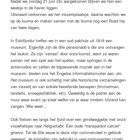
Nadat we zondag 21 juni zijn aangekomen blijven we hier een
weekje in de haven liggen.
Uiteraard verkennen we het vissersplaatsje, daarna wachten we
op de Isuma en maken samen met de Isuma nog een Road trip
van twee dagen.
In Eskifjordur treffen we in een oud pakhuis uit 1816 een
museum. Eigenlijk zijn de drie pensionado’s die ons ontvangen
het leukst. Ze zijn ‘verrast’ door onze komst, want ze waren
samen net een spel aan het spelen, maar springen in de
actiemodus en zetten de bijpassende muziek aan in het
museum, bieden ons het Engelse informatieformulier aan, etc.
Het museum is ook schattig met alle historische verzamelingen
van visserij en van enkele beoefende beroepen (timmerman,
tandarts, snoepjesfabriek, etc). Geweldig is de poster aan de
muur waar exact op staat welke vis je waar rondom IJsland kan
vangen. Wie weet…
Ook fietsen we langs het fjord over een grindweggetje met onze
vouwfietsjes naar Helgustaðir. Een oude “transparant calciet”
groeve. Tot de 20e eeuw is deze mijn commercieel in gebruik
geweest, de kristallen zijn gebruikt in veel instrumenten (zoals