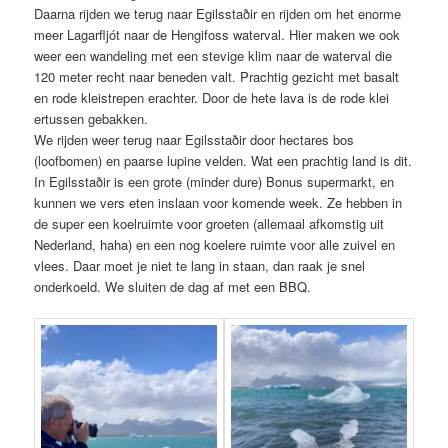
Daarna rijden we terug naar Egilsstaðir en rijden om het enorme
meer Lagarfljót naar de Hengifoss waterval. Hier maken we ook
weer een wandeling met een stevige klim naar de waterval die
120 meter recht naar beneden valt. Prachtig gezicht met basalt
en rode kleistrepen erachter. Door de hete lava is de rode klei
ertussen gebakken.
We rijden weer terug naar Egilsstaðir door hectares bos
(loofbomen) en paarse lupine velden. Wat een prachtig land is dit.
In Egilsstaðir is een grote (minder dure) Bonus supermarkt, en
kunnen we vers eten inslaan voor komende week. Ze hebben in
de super een koelruimte voor groeten (allemaal afkomstig uit
Nederland, haha) en een nog koelere ruimte voor alle zuivel en
vlees. Daar moet je niet te lang in staan, dan raak je snel
onderkoeld. We sluiten de dag af met een BBQ.