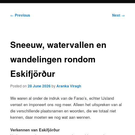
Post
←
Previous
Next
→
navigation
Sneeuw, watervallen en
wandelingen rondom
Eskifjörður
Posted on
28 June 2026
by
Aranka Viragh
We waren al onder de indruk van de Farao’s, echter IJsland
verrast en imponeert ons nog meer. Alleen het uitspreken van al
die verschillende plaatsnamen en woorden, die we totaal niet
kennen, daar moeten we nog wat aan wennen.
Verkennen van Eskifjörður