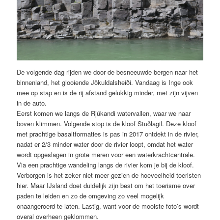
De volgende dag rijden we door de besneeuwde bergen naar het
binnenland, het glooiende Jökuldalsheiði. Vandaag is Inge ook
mee op stap en is de rij afstand gelukkig minder, met zijn vijven
in de auto.
Eerst komen we langs de Rjúkandi watervallen, waar we naar
boven klimmen. Volgende stop is de kloof Stuðlagil. Deze kloof
met prachtige basaltformaties is pas in 2017 ontdekt in de rivier,
nadat er 2/3 minder water door de rivier loopt, omdat het water
wordt opgeslagen in grote meren voor een waterkrachtcentrale.
Via een prachtige wandeling langs de rivier kom je bij de kloof.
Verborgen is het zeker niet meer gezien de hoeveelheid toeristen
hier. Maar IJsland doet duidelijk zijn best om het toerisme over
paden te leiden en zo de omgeving zo veel mogelijk
onaangeroerd te laten. Lastig, want voor de mooiste foto’s wordt
overal overheen geklommen.