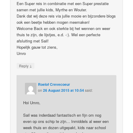
Een Super reis in combinatie met een Super prestatie
samen met jullie kids, Myrthe en Wouter.
Dank dat wij deze reis via jullie mooie en bijzondere blogs
ook een beetje hebben mogen meemaken!
Welcome Back en ook sterkte bij het wennen om weer
thuis te zijn, de lijstjes, e.d. -:). Wel een perfecte
afsluiting met Sail!
Hopelijk gauw tot ziens,
Umro
↓
Reply
Roelof Crevecoeur
on
26 August 2015 at 10:54
said:
Hoi Umro,
Sail was inderdaad fantastisch en fijn om nog
even op ons schip te zijn… Inmiddels al weer een
week thuis en dozen uitgepakt, kids naar school