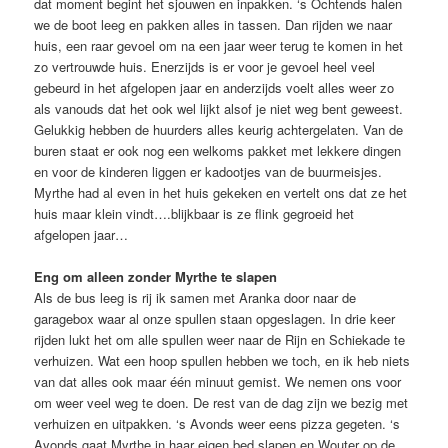
dat moment begint het sjouwen en inpakken. ‘s Ochtends halen
we de boot leeg en pakken alles in tassen. Dan rijden we naar
huis, een raar gevoel om na een jaar weer terug te komen in het
zo vertrouwde huis. Enerzijds is er voor je gevoel heel veel
gebeurd in het afgelopen jaar en anderzijds voelt alles weer zo
als vanouds dat het ook wel lijkt alsof je niet weg bent geweest.
Gelukkig hebben de huurders alles keurig achtergelaten. Van de
buren staat er ook nog een welkoms pakket met lekkere dingen
en voor de kinderen liggen er kadootjes van de buurmeisjes.
Myrthe had al even in het huis gekeken en vertelt ons dat ze het
huis maar klein vindt….blijkbaar is ze flink gegroeid het
afgelopen jaar…
Eng om alleen zonder Myrthe te slapen
Als de bus leeg is rij ik samen met Aranka door naar de
garagebox waar al onze spullen staan opgeslagen. In drie keer
rijden lukt het om alle spullen weer naar de Rijn en Schiekade te
verhuizen. Wat een hoop spullen hebben we toch, en ik heb niets
van dat alles ook maar één minuut gemist. We nemen ons voor
om weer veel weg te doen. De rest van de dag zijn we bezig met
verhuizen en uitpakken. ‘s Avonds weer eens pizza gegeten. ‘s
Avonds gaat Myrthe in haar eigen bed slapen en Wouter op de