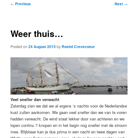
Post
←
Previous
Next
→
navigation
Weer thuis…
Posted on
24 August 2015
by
Roelof Crevecoeur
Veel sneller dan verwacht
Zaterdag zien we dat we al ergens ‘s nachts voor de Nederlandse
kust zullen aankomen. We gaan veel sneller dan we van te voren
hadden verwacht. De wind staat lekker door van achteren en we
lopen continu 7 knopen en in het begin nog sneller met de stroom
mee. Blijkbaar kan je dus prima in een nacht en twee dagen van