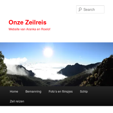
Skip
to
Sear
primary
content
Onze Zeilreis
Website van Aranka en Roelof
Main
Home
Bemanning
Foto’s en filmpjes
Schip
menu
Zeil reizen