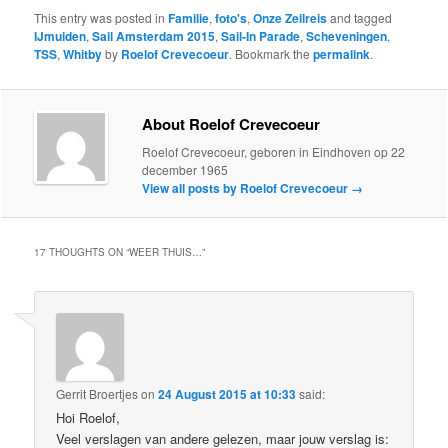
This entry was posted in
Familie
,
foto's
,
Onze Zeilreis
and tagged
IJmuiden
,
Sail Amsterdam 2015
,
Sail-In Parade
,
Scheveningen
,
TSS
,
Whitby
by
Roelof Crevecoeur
. Bookmark the
permalink
.
About Roelof Crevecoeur
Roelof Crevecoeur, geboren in Eindhoven op 22
december 1965
View all posts by Roelof Crevecoeur
→
17 THOUGHTS ON “
WEER THUIS…
”
Gerrit Broertjes
on
24 August 2015 at 10:33
said:
Hoi Roelof,
Veel verslagen van andere gelezen, maar jouw verslag is: