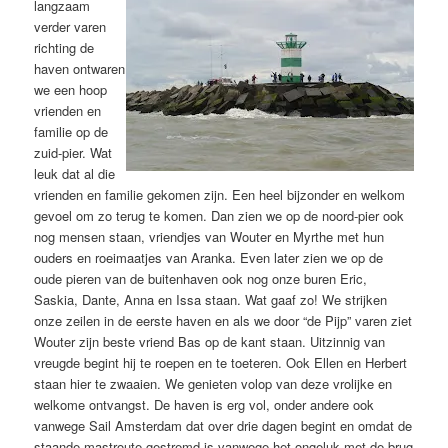
langzaam
verder varen
richting de
haven ontwaren
we een hoop
vrienden en
familie op de
zuid-pier. Wat
leuk dat al die
vrienden en familie gekomen zijn. Een heel bijzonder en welkom
gevoel om zo terug te komen. Dan zien we op de noord-pier ook
nog mensen staan, vriendjes van Wouter en Myrthe met hun
ouders en roeimaatjes van Aranka. Even later zien we op de
oude pieren van de buitenhaven ook nog onze buren Eric,
Saskia, Dante, Anna en Issa staan. Wat gaaf zo! We strijken
onze zeilen in de eerste haven en als we door “de Pijp” varen ziet
Wouter zijn beste vriend Bas op de kant staan. Uitzinnig van
vreugde begint hij te roepen en te toeteren. Ook Ellen en Herbert
staan hier te zwaaien. We genieten volop van deze vrolijke en
welkome ontvangst. De haven is erg vol, onder andere ook
vanwege Sail Amsterdam dat over drie dagen begint en omdat de
staande mastroute gestremd is vanwege het ongeluk met de brug