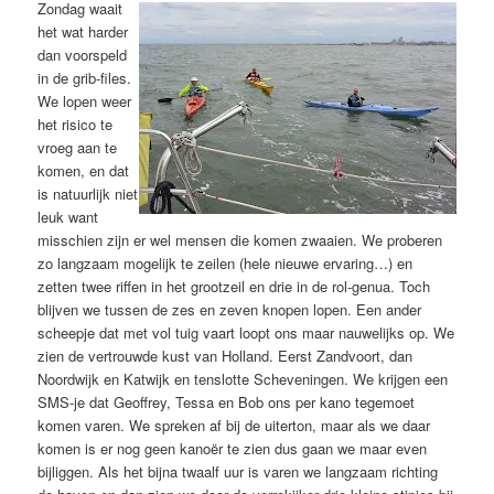
Zondag waait
het wat harder
dan voorspeld
in de grib-files.
We lopen weer
het risico te
vroeg aan te
komen, en dat
is natuurlijk niet
leuk want
misschien zijn er wel mensen die komen zwaaien. We proberen
zo langzaam mogelijk te zeilen (hele nieuwe ervaring…) en
zetten twee riffen in het grootzeil en drie in de rol-genua. Toch
blijven we tussen de zes en zeven knopen lopen. Een ander
scheepje dat met vol tuig vaart loopt ons maar nauwelijks op. We
zien de vertrouwde kust van Holland. Eerst Zandvoort, dan
Noordwijk en Katwijk en tenslotte Scheveningen. We krijgen een
SMS-je dat Geoffrey, Tessa en Bob ons per kano tegemoet
komen varen. We spreken af bij de uiterton, maar als we daar
komen is er nog geen kanoër te zien dus gaan we maar even
bijliggen. Als het bijna twaalf uur is varen we langzaam richting