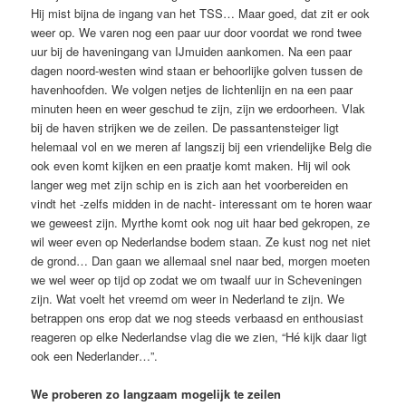
Hij mist bijna de ingang van het TSS… Maar goed, dat zit er ook
weer op. We varen nog een paar uur door voordat we rond twee
uur bij de haveningang van IJmuiden aankomen. Na een paar
dagen noord-westen wind staan er behoorlijke golven tussen de
havenhoofden. We volgen netjes de lichtenlijn en na een paar
minuten heen en weer geschud te zijn, zijn we erdoorheen. Vlak
bij de haven strijken we de zeilen. De passantensteiger ligt
helemaal vol en we meren af langszij bij een vriendelijke Belg die
ook even komt kijken en een praatje komt maken. Hij wil ook
langer weg met zijn schip en is zich aan het voorbereiden en
vindt het -zelfs midden in de nacht- interessant om te horen waar
we geweest zijn. Myrthe komt ook nog uit haar bed gekropen, ze
wil weer even op Nederlandse bodem staan. Ze kust nog net niet
de grond… Dan gaan we allemaal snel naar bed, morgen moeten
we wel weer op tijd op zodat we om twaalf uur in Scheveningen
zijn. Wat voelt het vreemd om weer in Nederland te zijn. We
betrappen ons erop dat we nog steeds verbaasd en enthousiast
reageren op elke Nederlandse vlag die we zien, “Hé kijk daar ligt
ook een Nederlander…”.
We proberen zo langzaam mogelijk te zeilen