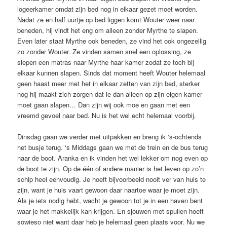
logeerkamer omdat zijn bed nog in elkaar gezet moet worden.
Nadat ze en half uurtje op bed liggen komt Wouter weer naar
beneden, hij vindt het eng om alleen zonder Myrthe te slapen.
Even later staat Myrthe ook beneden, ze vind het ook ongezellig
zo zonder Wouter. Ze vinden samen snel een oplossing, ze
slepen een matras naar Myrthe haar kamer zodat ze toch bij
elkaar kunnen slapen. Sinds dat moment heeft Wouter helemaal
geen haast meer met het in elkaar zetten van zijn bed, sterker
nog hij maakt zich zorgen dat ie dan alleen op zijn eigen kamer
moet gaan slapen… Dan zijn wij ook moe en gaan met een
vreemd gevoel naar bed. Nu is het wel echt helemaal voorbij.
Dinsdag gaan we verder met uitpakken en breng ik ‘s-ochtends
het busje terug. ‘s Middags gaan we met de trein en de bus terug
naar de boot. Aranka en ik vinden het wel lekker om nog even op
de boot te zijn. Op de één of andere manier is het leven op zo’n
schip heel eenvoudig. Je hoeft bijvoorbeeld nooit ver van huis te
zijn, want je huis vaart gewoon daar naartoe waar je moet zijn.
Als je iets nodig hebt, wacht je gewoon tot je in een haven bent
waar je het makkelijk kan krijgen. En sjouwen met spullen hoeft
sowieso niet want daar heb je helemaal geen plaats voor. Nu we