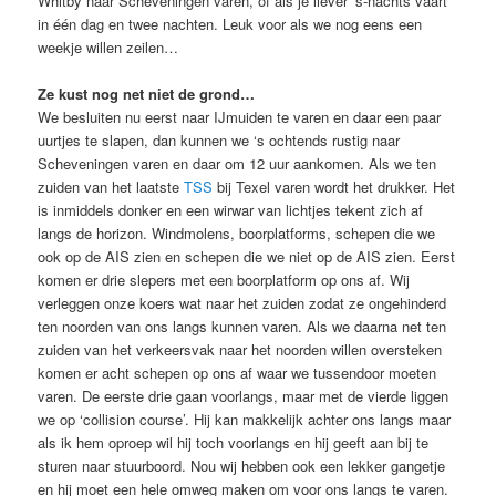
Whitby naar Scheveningen varen, of als je liever ‘s-nachts vaart
in één dag en twee nachten. Leuk voor als we nog eens een
weekje willen zeilen…
Ze kust nog net niet de grond…
We besluiten nu eerst naar IJmuiden te varen en daar een paar
uurtjes te slapen, dan kunnen we ‘s ochtends rustig naar
Scheveningen varen en daar om 12 uur aankomen. Als we ten
zuiden van het laatste
TSS
bij Texel varen wordt het drukker. Het
is inmiddels donker en een wirwar van lichtjes tekent zich af
langs de horizon. Windmolens, boorplatforms, schepen die we
ook op de AIS zien en schepen die we niet op de AIS zien. Eerst
komen er drie slepers met een boorplatform op ons af. Wij
verleggen onze koers wat naar het zuiden zodat ze ongehinderd
ten noorden van ons langs kunnen varen. Als we daarna net ten
zuiden van het verkeersvak naar het noorden willen oversteken
komen er acht schepen op ons af waar we tussendoor moeten
varen. De eerste drie gaan voorlangs, maar met de vierde liggen
we op ‘collision course’. Hij kan makkelijk achter ons langs maar
als ik hem oproep wil hij toch voorlangs en hij geeft aan bij te
sturen naar stuurboord. Nou wij hebben ook een lekker gangetje
en hij moet een hele omweg maken om voor ons langs te varen.