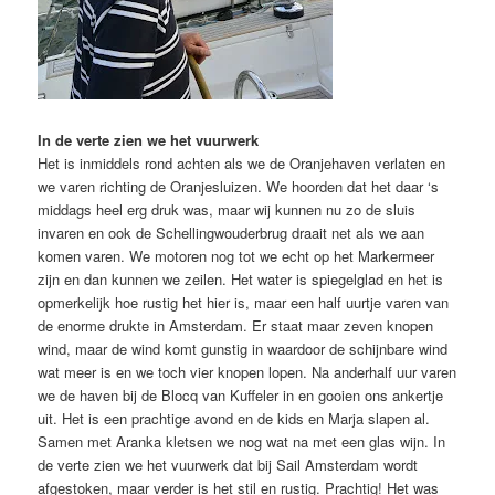
In de verte zien we het vuurwerk
Het is inmiddels rond achten als we de Oranjehaven verlaten en
we varen richting de Oranjesluizen. We hoorden dat het daar ‘s
middags heel erg druk was, maar wij kunnen nu zo de sluis
invaren en ook de Schellingwouderbrug draait net als we aan
komen varen. We motoren nog tot we echt op het Markermeer
zijn en dan kunnen we zeilen. Het water is spiegelglad en het is
opmerkelijk hoe rustig het hier is, maar een half uurtje varen van
de enorme drukte in Amsterdam. Er staat maar zeven knopen
wind, maar de wind komt gunstig in waardoor de schijnbare wind
wat meer is en we toch vier knopen lopen. Na anderhalf uur varen
we de haven bij de Blocq van Kuffeler in en gooien ons ankertje
uit. Het is een prachtige avond en de kids en Marja slapen al.
Samen met Aranka kletsen we nog wat na met een glas wijn. In
de verte zien we het vuurwerk dat bij Sail Amsterdam wordt
afgestoken, maar verder is het stil en rustig. Prachtig! Het was