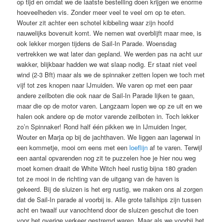
op tijd en omdat we de laatste bestelling doen krijgen we enorme
hoeveelheden vis. Zonder meer veel te veel om op te eten.
Wouter zit achter een schotel kibbeling waar zijn hoofd
nauwelijks bovenuit komt. We nemen wat overblijft maar mee, is
ook lekker morgen tijdens de Sail-In Parade. Woensdag
vertrekken we wat later dan gepland. We werden pas na acht uur
wakker, blijkbaar hadden we wat slaap nodig. Er staat niet veel
wind (2-3 Bft) maar als we de spinnaker zetten lopen we toch met
vijf tot zes knopen naar IJmuiden. We varen op met een paar
andere zeilboten die ook naar de Sail-In Parade lijken te gaan,
maar die op de motor varen. Langzaam lopen we op ze uit en we
halen ook andere op de motor varende zeilboten in. Toch lekker
zo’n Spinnaker! Rond half één pikken we in IJmuiden Inger,
Wouter en Marja op bij de jachthaven. We liggen aan lagerwal in
een kommetje, mooi om eens met een
loeflijn
af te varen. Terwijl
een aantal opvarenden nog zit te puzzelen hoe je hier nou weg
moet komen draait de White Witch heel rustig bijna 180 graden
tot ze mooi in de richting van de uitgang van de haven is
gekeerd. Bij de sluizen is het erg rustig, we maken ons al zorgen
dat de Sail-In parade al voorbij is. Alle grote tallships zijn tussen
acht en twaalf uur vanochtend door de sluizen geschut die toen
voor het overige verkeer gestremd waren. Maar als we voorbij het